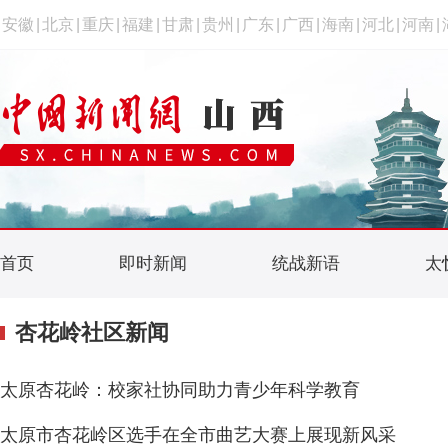
安徽
|
北京
|
重庆
|
福建
|
甘肃
|
贵州
|
广东
|
广西
|
海南
|
河北
|
河南
|
首页
即时新闻
统战新语
太
杏花岭社区新闻
太原杏花岭：校家社协同助力青少年科学教育
太原市杏花岭区选手在全市曲艺大赛上展现新风采