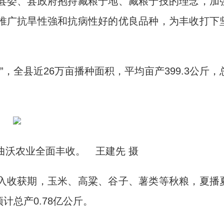
委、县政府抱持藏粮于地、藏粮于技的理念，加
推广抗旱性強和抗病性好的优良品种，为丰收打下
，全县近26万亩播种面积，平均亩产399.3公斤，
曲沃农业全面丰收。 王建先 摄
收获期，玉米、高粱、谷子、薯类等秋粮，夏播
预计总产0.78亿公斤。