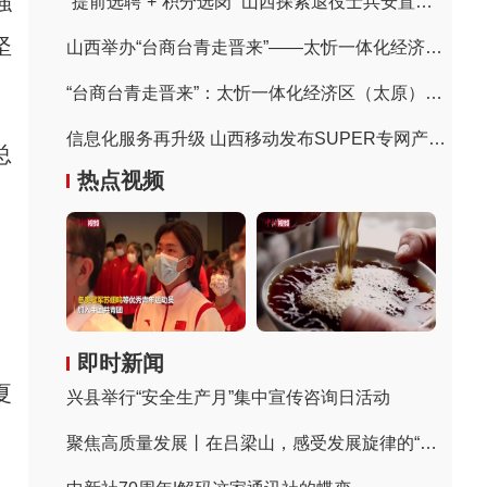
強
“提前选聘”+“积分选岗” 山西探索退役士兵安置方式
坚
山西举办“台商台青走晋来”——太忻一体化经济区（太原）专场推介会
“台商台青走晋来”：太忻一体化经济区（太原）专场推介会签约64亿元
信息化服务再升级 山西移动发布SUPER专网产品创新成果
总
热点视频
即时新闻
夏
兴县举行“安全生产月”集中宣传咨询日活动
聚焦高质量发展丨在吕梁山，感受发展旋律的“变奏”