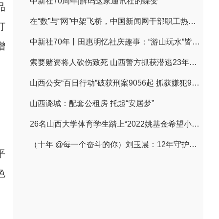
中新社70周年|解码这家通讯社的蝶变
品
在“数”与“网”中架飞桥，中国新闻网干部职工热议习近平贺信
打
中新社70年丨田惠明忆社庆趣事：“游山玩水”皆文章
增
索要赌资将人砍伤致死 山西警方抓获潜逃23年命案逃犯
山西公安“百日行动”破获刑案9056起 抓获嫌犯9497人
山西潞城：配套公租房 托起“安居梦”
26名山西大学体育学生踏上“2022姚基金希望小学篮球季”支教之路
（十年 @每一个奋斗的你）刘玉晨：12年守护一条路的平安“摆渡人”
平
色