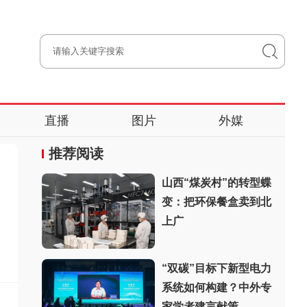
直播
图片
外媒
推荐阅读
山西“煤炭村”的转型蝶
变：把环保餐盒卖到北
上广
“双碳”目标下新型电力
系统如何构建？中外专
家学者建言献策