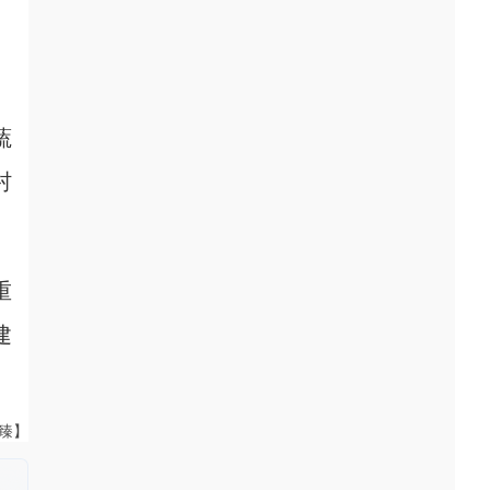
蔬
村
重
建
董臻】