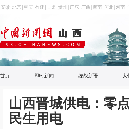
安徽
|
北京
|
重庆
|
福建
|
甘肃
|
贵州
|
广东
|
广西
|
海南
|
河北
|
河南
|
首页
即时新闻
统战新语
太
山西晋城供电：零点
民生用电