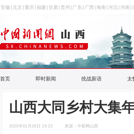
安徽
|
北京
|
重庆
|
福建
|
甘肃
|
贵州
|
广东
|
广西
|
海南
|
河北
|
河南
|
首页
即时新闻
统战新语
太
山西大同乡村大集
2025年01月26日 19:23
来源：中新网山西