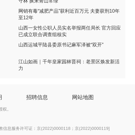
守林 换来青山常绿
网销有毒“减肥产品”获利近百万元 夫妻获刑10年
至12年
山西一女性公职人员实名举报两任局长 官方回应
已成立联合调查组核实
山西运城平陆县委原书记麻军泽被“双开”
江山如画｜千年皇家园林晋祠：老景区焕发新活
力
明
招聘信息
网站地图
授权。
息服务许可证：京(2022)0000118；京(2022)0000119
]