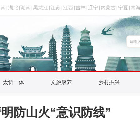
河南
|
湖北
|
湖南
|
黑龙江
|
江苏
|
江西
|
吉林
|
辽宁
|
内蒙古
|
宁夏
|
青
太忻一体
文旅康养
乡村振兴
明防山火“意识防线”