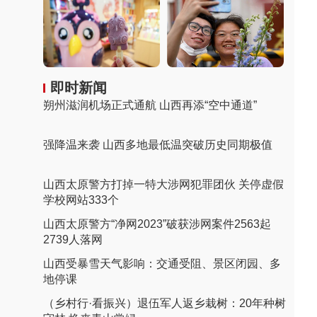
即时新闻
朔州滋润机场正式通航 山西再添“空中通道”
强降温来袭 山西多地最低温突破历史同期极值
山西太原警方打掉一特大涉网犯罪团伙 关停虚假
学校网站333个
山西太原警方“净网2023”破获涉网案件2563起
2739人落网
山西受暴雪天气影响：交通受阻、景区闭园、多
地停课
（乡村行·看振兴）退伍军人返乡栽树：20年种树