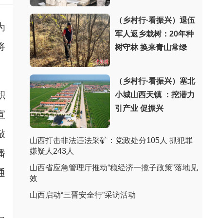
（乡村行·看振兴）退伍
为
军人返乡栽树：20年种
将
树守林 换来青山常绿
（乡村行·看振兴）塞北
积
小城山西天镇 ：挖潜力
引产业 促振兴
宣
敲
山西打击非法违法采矿：党政处分105人 抓犯罪
嫌疑人243人
播
山西省应急管理厅推动“稳经济一揽子政策”落地见
通
效
山西启动“三晋安全行”采访活动