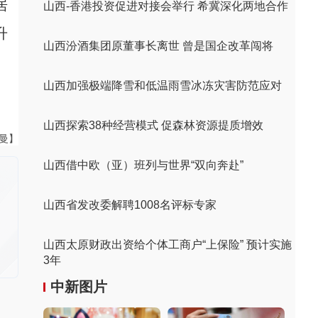
居
山西-香港投资促进对接会举行 希冀深化两地合作
升
山西汾酒集团原董事长离世 曾是国企改革闯将
山西加强极端降雪和低温雨雪冰冻灾害防范应对
山西探索38种经营模式 促森林资源提质增效
曼曼】
山西借中欧（亚）班列与世界“双向奔赴”
山西省发改委解聘1008名评标专家
山西太原财政出资给个体工商户“上保险” 预计实施
3年
中新图片