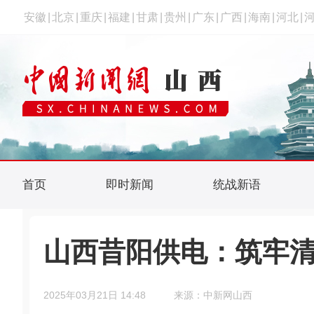
安徽
|
北京
|
重庆
|
福建
|
甘肃
|
贵州
|
广东
|
广西
|
海南
|
河北
|
首页
即时新闻
统战新语
山西昔阳供电：筑牢清
2025年03月21日 14:48
来源：中新网山西