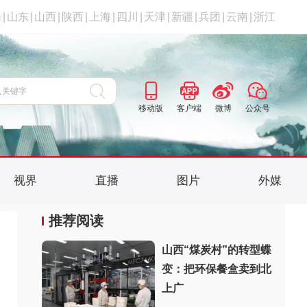
海
|
山东
|
山西
|
陕西
|
上海
|
四川
|
天津
|
新疆
|
兵团
|
云南
|
浙江
移动版
客户端
微博
公众号
视界
直播
图片
外媒
推荐阅读
山西“煤炭村”的转型蝶
变：把环保餐盒卖到北
上广