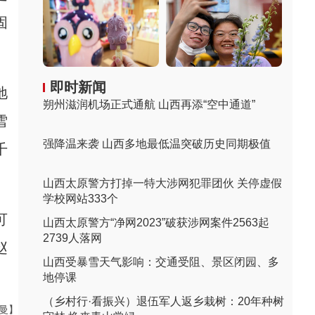
固
即时新闻
地
朔州滋润机场正式通航 山西再添“空中通道”
雪
强降温来袭 山西多地最低温突破历史同期极值
千
山西太原警方打掉一特大涉网犯罪团伙 关停虚假
学校网站333个
可
山西太原警方“净网2023”破获涉网案件2563起
2739人落网
赵
山西受暴雪天气影响：交通受阻、景区闭园、多
地停课
（乡村行·看振兴）退伍军人返乡栽树：20年种树
曼曼】