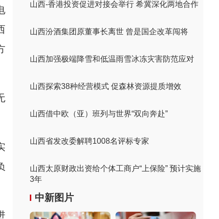
山西-香港投资促进对接会举行 希冀深化两地合作
电
西
山西汾酒集团原董事长离世 曾是国企改革闯将
方
山西加强极端降雪和低温雨雪冰冻灾害防范应对
山西探索38种经营模式 促森林资源提质增效
无
山西借中欧（亚）班列与世界“双向奔赴”
山西省发改委解聘1008名评标专家
实
负
山西太原财政出资给个体工商户“上保险” 预计实施
3年
中新图片
进