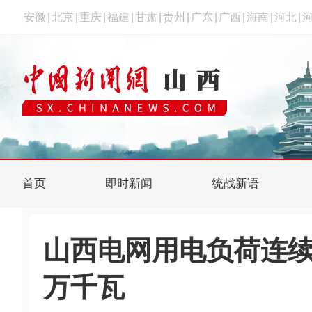
安徽
|
北京
|
重庆
|
福建
|
甘肃
|
贵州
|
广东
|
广西
|
海南
|
河北
|
首页
即时新闻
统战新语
山西电网用电负荷连续四
万千瓦