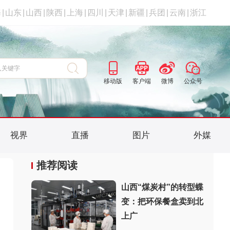
海
|
山东
|
山西
|
陕西
|
上海
|
四川
|
天津
|
新疆
|
兵团
|
云南
|
浙江
移动版
客户端
微博
公众号
视界
直播
图片
外媒
推荐阅读
山西“煤炭村”的转型蝶
变：把环保餐盒卖到北
上广