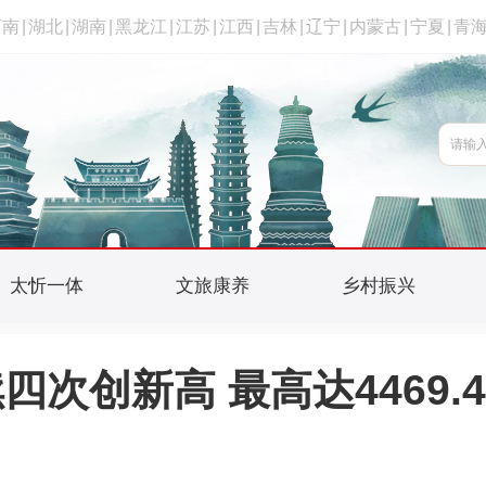
河南
|
湖北
|
湖南
|
黑龙江
|
江苏
|
江西
|
吉林
|
辽宁
|
内蒙古
|
宁夏
|
青
太忻一体
文旅康养
乡村振兴
次创新高 最高达4469.4