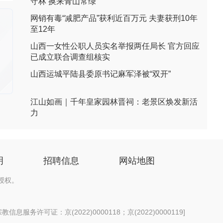
守林 换来青山常绿
网销有毒“减肥产品”获利近百万元 夫妻获刑10年
至12年
山西一女性公职人员实名举报两任局长 官方回应
已成立联合调查组核实
山西运城平陆县委原书记麻军泽被“双开”
江山如画｜千年皇家园林晋祠：老景区焕发新活
力
明
招聘信息
网站地图
授权。
信息服务许可证：京(2022)0000118；京(2022)0000119
]