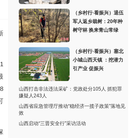
（乡村行·看振兴）退伍
军人返乡栽树：20年种
树守林 换来青山常绿
新
（乡村行·看振兴）塞北
小城山西天镇 ：挖潜力
1
引产业 促振兴
最
8
山西打击非法违法采矿：党政处分105人 抓犯罪
嫌疑人243人
可
山西省应急管理厅推动“稳经济一揽子政策”落地见
效
山西启动“三晋安全行”采访活动
保