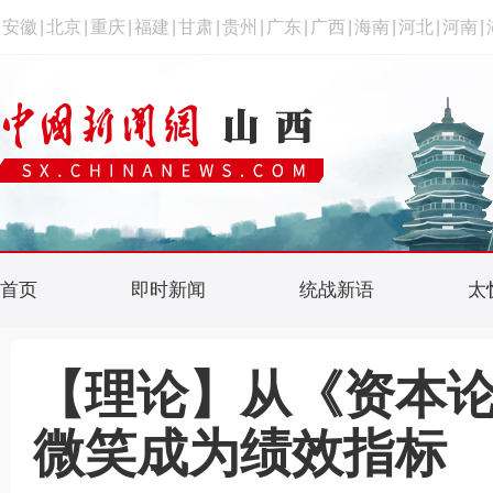
安徽
|
北京
|
重庆
|
福建
|
甘肃
|
贵州
|
广东
|
广西
|
海南
|
河北
|
河南
|
首页
即时新闻
统战新语
太
【理论】从《资本
微笑成为绩效指标