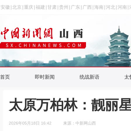
安徽
|
北京
|
重庆
|
福建
|
甘肃
|
贵州
|
广东
|
广西
|
海南
|
河北
|
河南
|
首页
即时新闻
统战新语
太
太原万柏林：靓丽星
2026年05月18日 16:42
来源：中新网山西