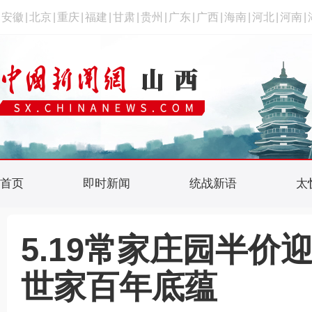
安徽
|
北京
|
重庆
|
福建
|
甘肃
|
贵州
|
广东
|
广西
|
海南
|
河北
|
河南
|
首页
即时新闻
统战新语
太
5.19常家庄园半
世家百年底蕴