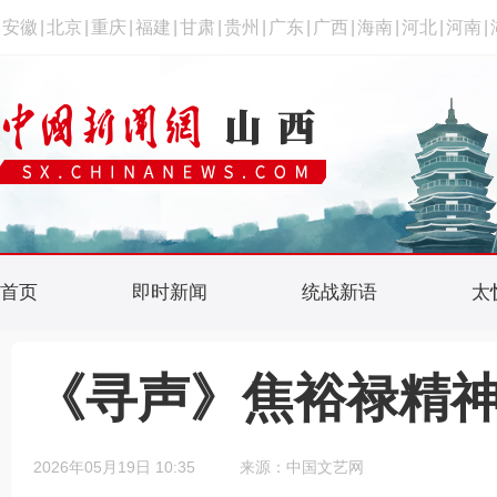
安徽
|
北京
|
重庆
|
福建
|
甘肃
|
贵州
|
广东
|
广西
|
海南
|
河北
|
河南
|
首页
即时新闻
统战新语
太
《寻声》焦裕禄精
2026年05月19日 10:35
来源：中国文艺网