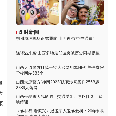
即时新闻
朔州滋润机场正式通航 山西再添“空中通道”
强降温来袭 山西多地最低温突破历史同期极值
山西太原警方打掉一特大涉网犯罪团伙 关停虚假
学校网站333个
幕
山西太原警方“净网2023”破获涉网案件2563起
2739人落网
天
山西受暴雪天气影响：交通受阻、景区闭园、多
地停课
谦
（乡村行·看振兴）退伍军人返乡栽树：20年种树