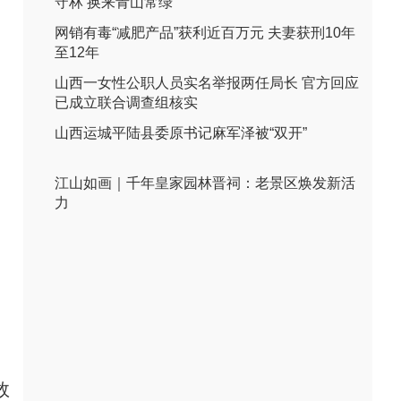
守林 换来青山常绿
网销有毒“减肥产品”获利近百万元 夫妻获刑10年
至12年
山西一女性公职人员实名举报两任局长 官方回应
已成立联合调查组核实
山西运城平陆县委原书记麻军泽被“双开”
江山如画｜千年皇家园林晋祠：老景区焕发新活
力
效