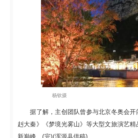
杨钦摄
据了解，主创团队曾参与北京冬奥会开闭
赳大秦》《梦境光雾山》等大型文旅演艺精
新巅峰。(完)(浑源县供稿)