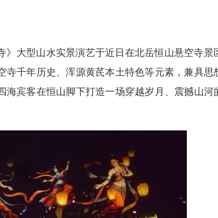
寺》大型山水实景演艺于近日在北岳恒山悬空寺景
空寺千年历史、浑源黄芪本土特色等元素，兼具思
四海宾客在恒山脚下打造一场穿越岁月、震撼山河