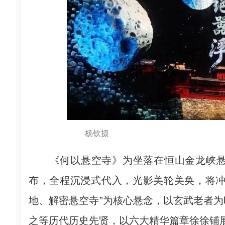
杨钦摄
《何以悬空寺》为坐落在恒山金龙峡悬
布，全程沉浸式代入，光影美轮美奂，将冲
地、解密悬空寺”为核心悬念，以玄武老者
之等历代历史先贤，以六大精华篇章徐徐铺