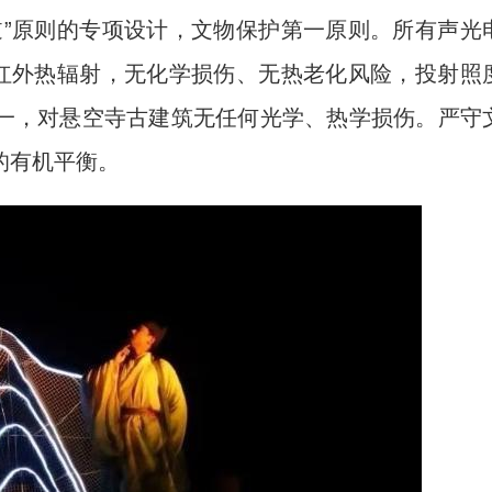
逆”原则的专项设计，文物保护第一原则。所有声光
无红外热辐射，无化学损伤、无热老化风险，投射照
一，对悬空寺古建筑无任何光学、热学损伤。严守
的有机平衡。