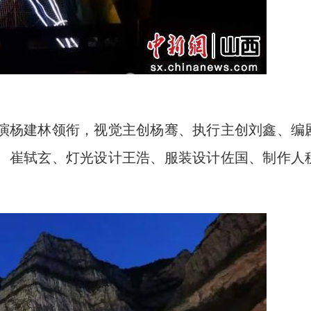
杨建林领衔，视觉主创杨骞、执行主创刘鑫、编
、崔轼玄、灯光设计王浩、服装设计佐国、制作人