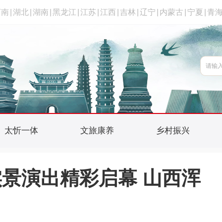
河南
|
湖北
|
湖南
|
黑龙江
|
江苏
|
江西
|
吉林
|
辽宁
|
内蒙古
|
宁夏
|
青
太忻一体
文旅康养
乡村振兴
景演出精彩启幕 山西浑