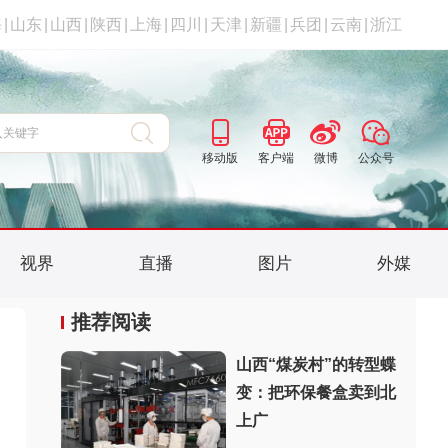
海
|
山东
|
山西
|
陕西
|
上海
|
四川
|
天津
|
新疆
|
兵团
|
云南
|
浙江
移动版
客户端
微博
公众号
视界
直播
图片
外媒
推荐阅读
山西“煤炭村”的转型蝶
变：把环保餐盒卖到北
上广