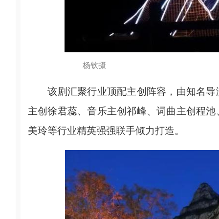
杨钦摄
该剧汇聚行业顶配主创阵容，由知名导演
主创徐君蕊、音乐主创祁峰、词曲主创程池
美玲等行业精英强强联手倾力打造。