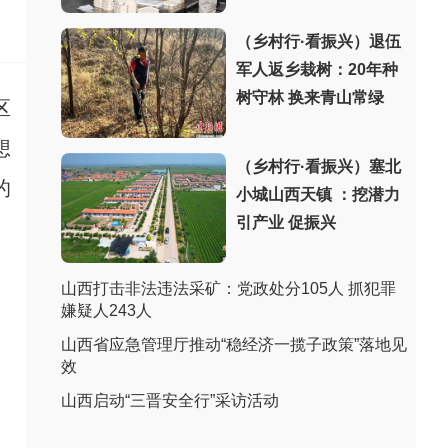
（乡村行·看振兴）退伍
军人返乡栽树：20年种
树守林 换来青山常绿
区
想
（乡村行·看振兴）塞北
的
小城山西天镇 ：挖潜力
引产业 促振兴
山西打击非法违法采矿：党政处分105人 抓犯罪
嫌疑人243人
山西省应急管理厅推动“稳经济一揽子政策”落地见
效
山西启动“三晋安全行”采访活动