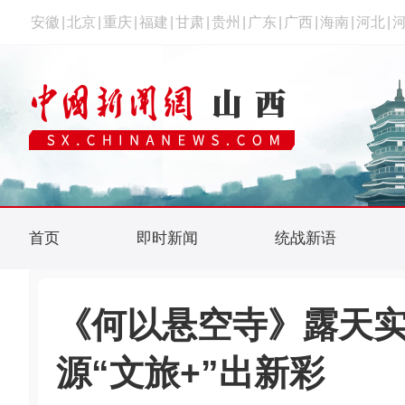
安徽
|
北京
|
重庆
|
福建
|
甘肃
|
贵州
|
广东
|
广西
|
海南
|
河北
|
首页
即时新闻
统战新语
《何以悬空寺》露天实
源“文旅+”出新彩