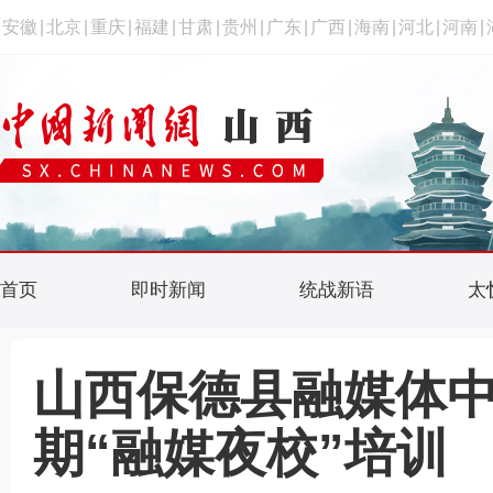
安徽
|
北京
|
重庆
|
福建
|
甘肃
|
贵州
|
广东
|
广西
|
海南
|
河北
|
河南
|
首页
即时新闻
统战新语
太
山西保德县融媒体
期“融媒夜校”培训