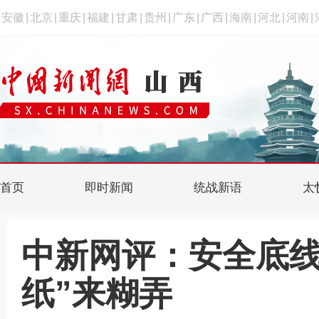
安徽
|
北京
|
重庆
|
福建
|
甘肃
|
贵州
|
广东
|
广西
|
海南
|
河北
|
河南
|
首页
即时新闻
统战新语
太
中新网评：安全底线
纸”来糊弄