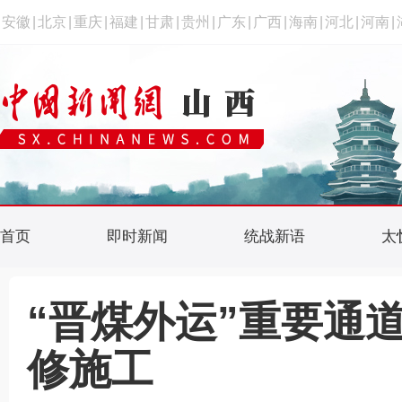
安徽
|
北京
|
重庆
|
福建
|
甘肃
|
贵州
|
广东
|
广西
|
海南
|
河北
|
河南
|
首页
即时新闻
统战新语
太
“晋煤外运”重要通
修施工