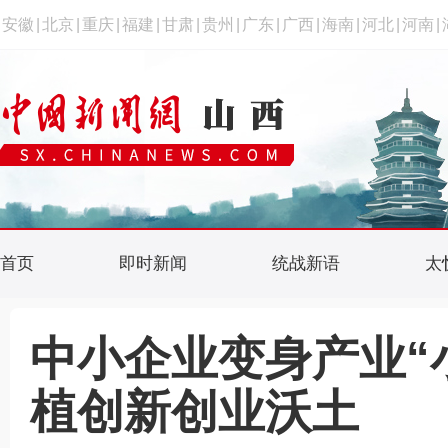
安徽
|
北京
|
重庆
|
福建
|
甘肃
|
贵州
|
广东
|
广西
|
海南
|
河北
|
河南
|
首页
即时新闻
统战新语
太
中小企业变身产业“
植创新创业沃土