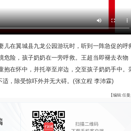
儿在翼城县九龙公园游玩时，听到一阵急促的呼
境危险，孩子奶奶在一旁呼救。王超当即褪去衣物
童抱在怀中，并托举至岸边，交至孩子奶奶手中。
适，除受惊吓外并无大碍。(张立程 李沛霖)
【编辑:任