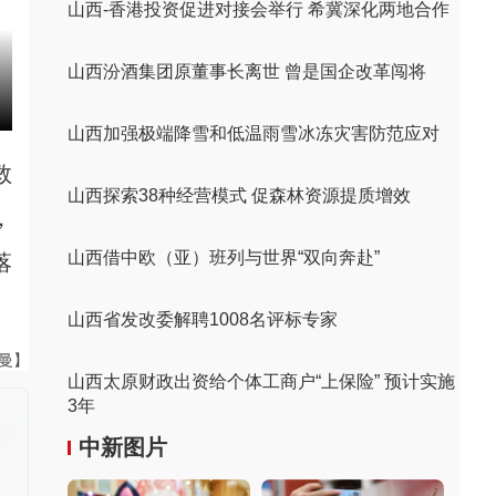
山西-香港投资促进对接会举行 希冀深化两地合作
山西汾酒集团原董事长离世 曾是国企改革闯将
山西加强极端降雪和低温雨雪冰冻灾害防范应对
救
山西探索38种经营模式 促森林资源提质增效
，
山西借中欧（亚）班列与世界“双向奔赴”
落
山西省发改委解聘1008名评标专家
曼曼】
山西太原财政出资给个体工商户“上保险” 预计实施
3年
中新图片