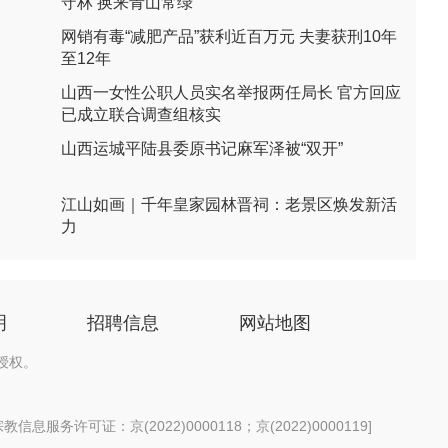
守林 换来青山常绿
网销有毒“减肥产品”获利近百万元 夫妻获刑10年
至12年
山西一女性公职人员实名举报两任局长 官方回应
已成立联合调查组核实
山西运城平陆县委原书记麻军泽被“双开”
江山如画｜千年皇家园林晋祠：老景区焕发新活
力
明
招聘信息
网站地图
授权。
信息服务许可证：京(2022)0000118；京(2022)0000119
]