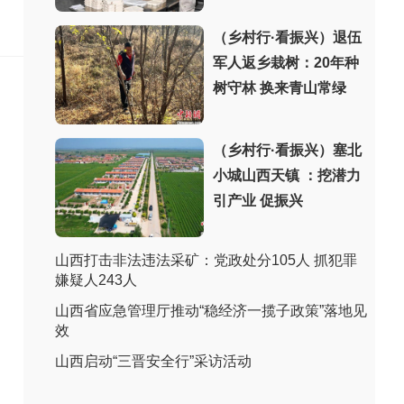
（乡村行·看振兴）退伍
军人返乡栽树：20年种
树守林 换来青山常绿
（乡村行·看振兴）塞北
小城山西天镇 ：挖潜力
引产业 促振兴
山西打击非法违法采矿：党政处分105人 抓犯罪
嫌疑人243人
山西省应急管理厅推动“稳经济一揽子政策”落地见
效
山西启动“三晋安全行”采访活动