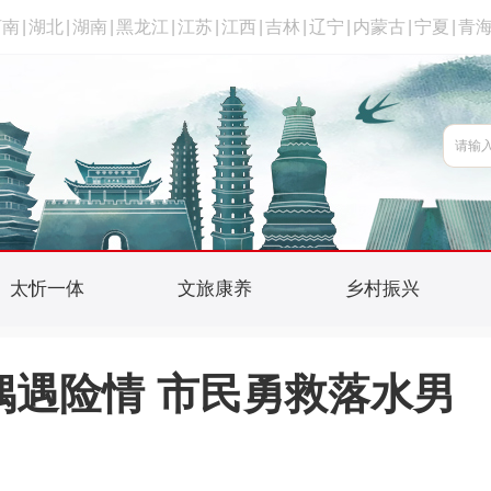
河南
|
湖北
|
湖南
|
黑龙江
|
江苏
|
江西
|
吉林
|
辽宁
|
内蒙古
|
宁夏
|
青
太忻一体
文旅康养
乡村振兴
偶遇险情 市民勇救落水男