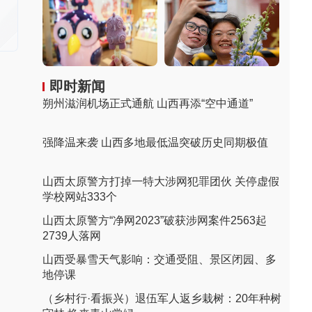
即时新闻
朔州滋润机场正式通航 山西再添“空中通道”
强降温来袭 山西多地最低温突破历史同期极值
山西太原警方打掉一特大涉网犯罪团伙 关停虚假
学校网站333个
山西太原警方“净网2023”破获涉网案件2563起
2739人落网
山西受暴雪天气影响：交通受阻、景区闭园、多
地停课
（乡村行·看振兴）退伍军人返乡栽树：20年种树