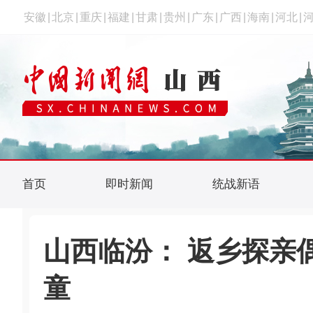
安徽
|
北京
|
重庆
|
福建
|
甘肃
|
贵州
|
广东
|
广西
|
海南
|
河北
|
首页
即时新闻
统战新语
山西临汾： 返乡探亲
童