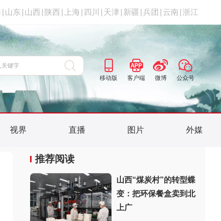
海
|
山东
|
山西
|
陕西
|
上海
|
四川
|
天津
|
新疆
|
兵团
|
云南
|
浙江
移动版
客户端
微博
公众号
视界
直播
图片
外媒
推荐阅读
山西“煤炭村”的转型蝶
变：把环保餐盒卖到北
上广