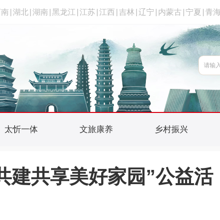
河南
|
湖北
|
湖南
|
黑龙江
|
江苏
|
江西
|
吉林
|
辽宁
|
内蒙古
|
宁夏
|
青
太忻一体
文旅康养
乡村振兴
共建共享美好家园”公益活