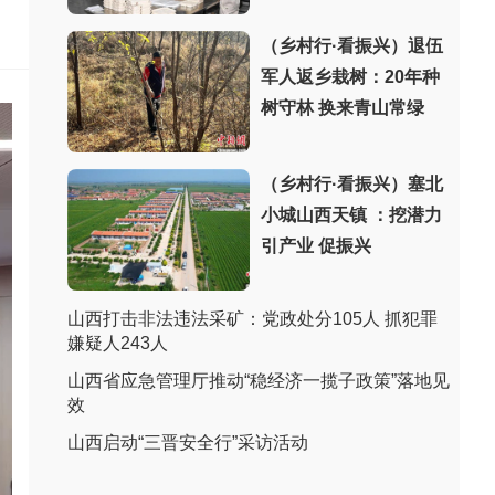
（乡村行·看振兴）退伍
军人返乡栽树：20年种
树守林 换来青山常绿
（乡村行·看振兴）塞北
小城山西天镇 ：挖潜力
引产业 促振兴
山西打击非法违法采矿：党政处分105人 抓犯罪
嫌疑人243人
山西省应急管理厅推动“稳经济一揽子政策”落地见
效
山西启动“三晋安全行”采访活动