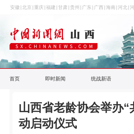
安徽
|
北京
|
重庆
|
福建
|
甘肃
|
贵州
|
广东
|
广西
|
海南
|
河北
|
首页
即时新闻
统战新语
山西省老龄协会举办“
动启动仪式