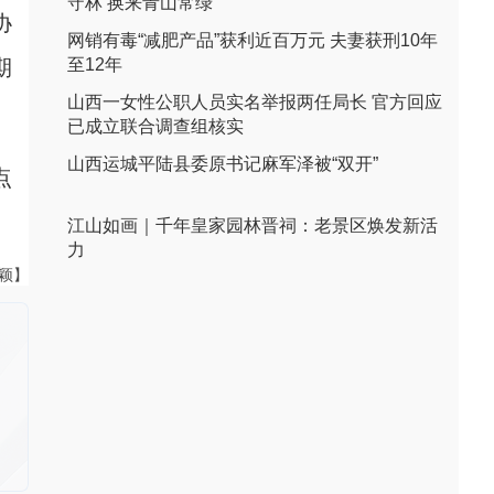
守林 换来青山常绿
协
网销有毒“减肥产品”获利近百万元 夫妻获刑10年
至12年
期
山西一女性公职人员实名举报两任局长 官方回应
已成立联合调查组核实
山西运城平陆县委原书记麻军泽被“双开”
点
江山如画｜千年皇家园林晋祠：老景区焕发新活
力
飞颖】