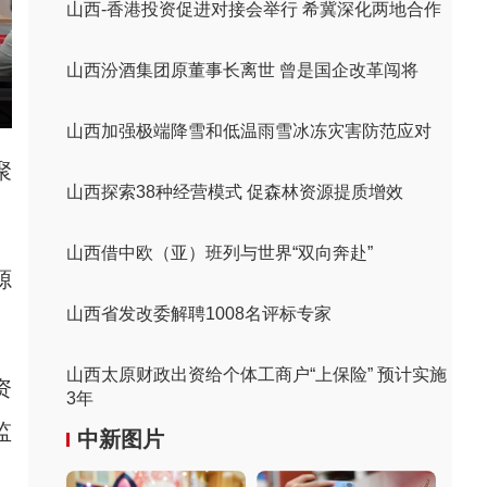
山西-香港投资促进对接会举行 希冀深化两地合作
山西汾酒集团原董事长离世 曾是国企改革闯将
山西加强极端降雪和低温雨雪冰冻灾害防范应对
聚
山西探索38种经营模式 促森林资源提质增效
山西借中欧（亚）班列与世界“双向奔赴”
源
山西省发改委解聘1008名评标专家
山西太原财政出资给个体工商户“上保险” 预计实施
资
3年
监
中新图片