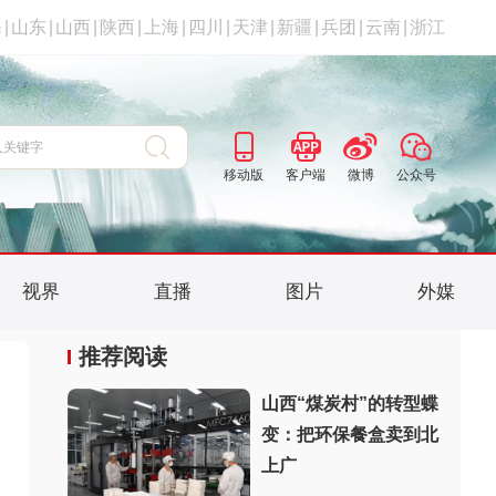
海
|
山东
|
山西
|
陕西
|
上海
|
四川
|
天津
|
新疆
|
兵团
|
云南
|
浙江
移动版
客户端
微博
公众号
视界
直播
图片
外媒
推荐阅读
山西“煤炭村”的转型蝶
变：把环保餐盒卖到北
上广