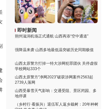
任
女
即时新闻
朔州滋润机场正式通航 山西再添“空中通道”
副
强降温来袭 山西多地最低温突破历史同期极值
山西太原警方打掉一特大涉网犯罪团伙 关停虚假
学校网站333个
建
山西太原警方“净网2023”破获涉网案件2563起
会
2739人落网
讲
山西受暴雪天气影响：交通受阻、景区闭园、多
地停课
（乡村行·看振兴）退伍军人返乡栽树：20年种树