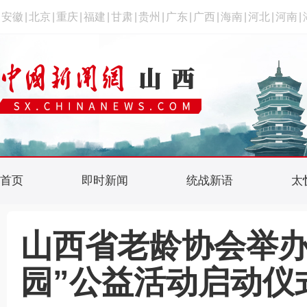
安徽
|
北京
|
重庆
|
福建
|
甘肃
|
贵州
|
广东
|
广西
|
海南
|
河北
|
河南
|
首页
即时新闻
统战新语
太
山西省老龄协会举办
园”公益活动启动仪