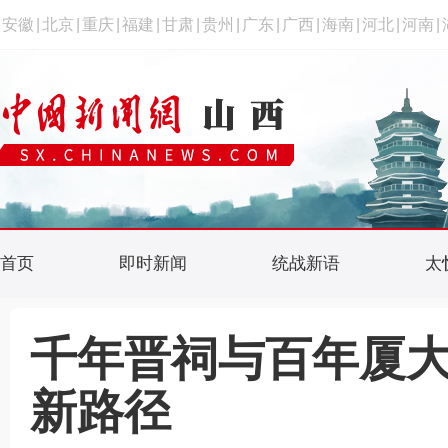
安徽
|
北京
|
重庆
|
福建
|
甘肃
|
贵州
|
广东
|
广西
|
海南
|
河北
|
河南
|
首页
即时新闻
统战新语
太
千年晋祠与百年厦
新路径