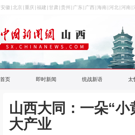
安徽
|
北京
|
重庆
|
福建
|
甘肃
|
贵州
|
广东
|
广西
|
海南
|
河北
|
河南
|
首页
即时新闻
统战新语
太
山西大同：一朵“小
大产业