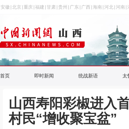
安徽
|
北京
|
重庆
|
福建
|
甘肃
|
贵州
|
广东
|
广西
|
海南
|
河北
|
河南
|
首页
即时新闻
统战新语
太
山西寿阳彩椒进入首
村民“增收聚宝盆”