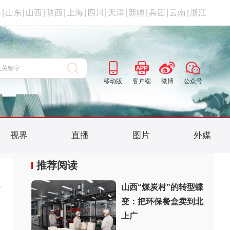
海
|
山东
|
山西
|
陕西
|
上海
|
四川
|
天津
|
新疆
|
兵团
|
云南
|
浙江
移动版
客户端
微博
公众号
视界
直播
图片
外媒
推荐阅读
6
山西“煤炭村”的转型蝶
变：把环保餐盒卖到北
上广