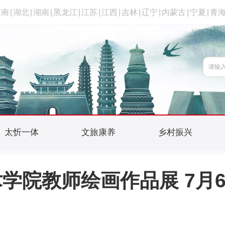
河南
|
湖北
|
湖南
|
黑龙江
|
江苏
|
江西
|
吉林
|
辽宁
|
内蒙古
|
宁夏
|
青
太忻一体
文旅康养
乡村振兴
学院教师绘画作品展 7月