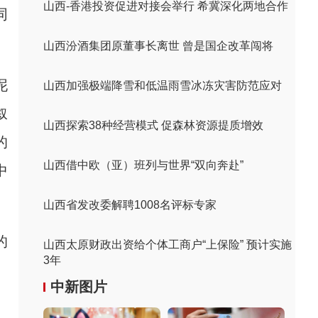
山西-香港投资促进对接会举行 希冀深化两地合作
同
山西汾酒集团原董事长离世 曾是国企改革闯将
泥
山西加强极端降雪和低温雨雪冰冻灾害防范应对
叙
山西探索38种经营模式 促森林资源提质增效
的
山西借中欧（亚）班列与世界“双向奔赴”
中
山西省发改委解聘1008名评标专家
的
山西太原财政出资给个体工商户“上保险” 预计实施
3年
中新图片