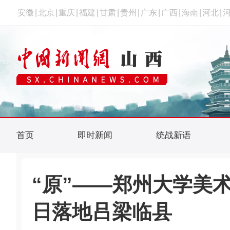
安徽
|
北京
|
重庆
|
福建
|
甘肃
|
贵州
|
广东
|
广西
|
海南
|
河北
|
首页
即时新闻
统战新语
“原”——郑州大学美术
日落地吕梁临县