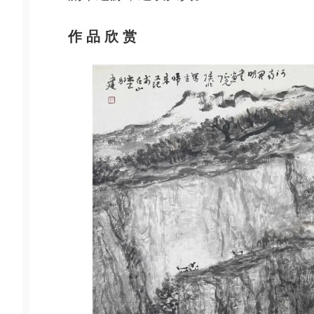
作 品 欣 赏