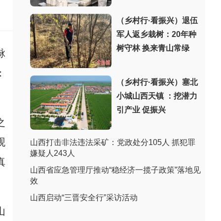
（乡村行·看振兴）退伍
军人返乡栽树：20年种
树守林 换来青山常绿
脉
：
（乡村行·看振兴）塞北
小城山西天镇 ：挖潜力
引产业 促振兴
之
观
山西打击非法违法采矿：党政处分105人 抓犯罪
嫌疑人243人
真
山西省应急管理厅推动“稳经济一揽子政策”落地见
效
山西启动“三晋安全行”采访活动
山