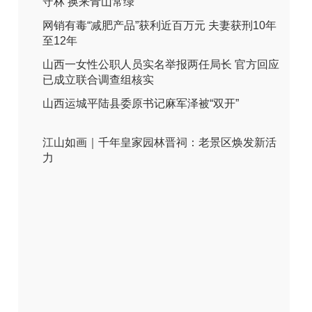
守林 换来青山常绿
网销有毒“减肥产品”获利近百万元 夫妻获刑10年
至12年
山西一女性公职人员实名举报两任局长 官方回应
已成立联合调查组核实
山西运城平陆县委原书记麻军泽被“双开”
江山如画｜千年皇家园林晋祠：老景区焕发新活
力