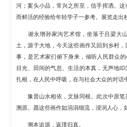
河；案头小品，常兴之所至，信手挥洒。这
而鲜活的经验给年轻学子一参考。展览走出
谢永增孙家沟艺术馆，坐落于吕梁大山
土，源于大地，今天这些画作又回到乡村，
事，是艺术家们俯下身来，倾听人民群众的
目光、田间的气息、生活的本真，无声地叩
扎根，在人民中呼吸，在与社会大众的对话中
豫晋山水相依，文脉同根。此次中原笔墨
溯原。愿这些画作如涓涓细流，浸润人心，
溯本追源，返璞归真。