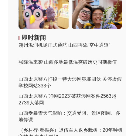
即时新闻
朔州滋润机场正式通航 山西再添“空中通道”
强降温来袭 山西多地最低温突破历史同期极值
山西太原警方打掉一特大涉网犯罪团伙 关停虚假
学校网站333个
山西太原警方“净网2023”破获涉网案件2563起
2739人落网
山西受暴雪天气影响：交通受阻、景区闭园、多
地停课
（乡村行·看振兴）退伍军人返乡栽树：20年种树