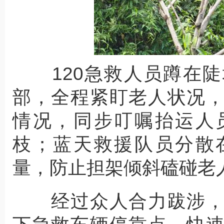
120急救人员蹲在陡
部，全程紧盯老人状况
情况，同步叮嘱抬运人
枝；蓝天救援队员分散
量，防止担架倾斜磕碰老
经过众人合力跋涉，