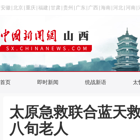
安徽
|
北京
|
重庆
|
福建
|
甘肃
|
贵州
|
广东
|
广西
|
海南
|
河北
|
河南
|
首页
即时新闻
统战新语
太
太原急救联合蓝天
八旬老人