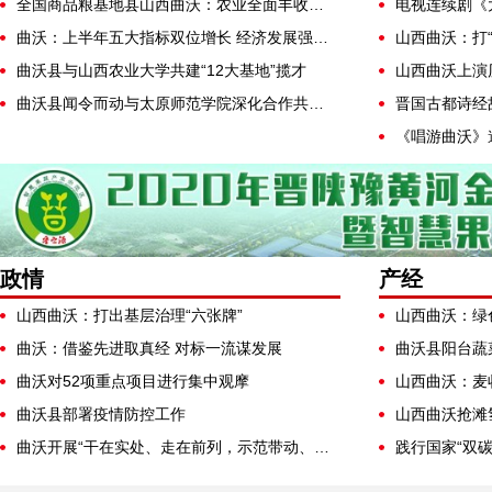
全国商品粮基地县山西曲沃：农业全面丰收铺就乡村振兴路
曲沃：上半年五大指标双位增长 经济发展强劲有力
山西曲沃：打“
曲沃县与山西农业大学共建“12大基地”揽才
曲沃县闻令而动与太原师范学院深化合作共建“12大基地”
政情
产经
山西曲沃：打出基层治理“六张牌”
山西曲沃：绿
曲沃：借鉴先进取真经 对标一流谋发展
曲沃县阳台蔬
曲沃对52项重点项目进行集中观摩
山西曲沃：麦
曲沃县部署疫情防控工作
山西曲沃抢滩
曲沃开展“干在实处、走在前列，示范带动、蹚出新路”大讨论