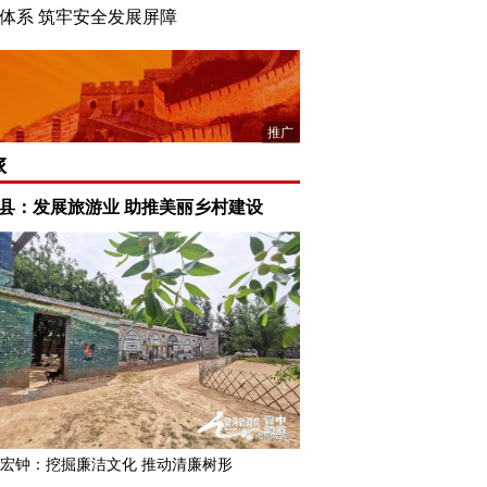
控体系 筑牢安全发展屏障
寿阳县委常委会
推广
旅
县：发展旅游业 助推美丽乡村建设
宏钟：挖掘廉洁文化 推动清廉树形