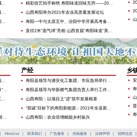
擦亮城市品牌“金名片” 山西寿阳：绘就全域蝶变新风貌
精彩技艺拍手称绝 寿阳味道回味无穷——2022“寿阳味道”美食节圆满落幕
2
山西寿阳：聚焦“双高”目标 奏响转型发展最强音
山西寿阳举办2021年农业高质量发展论坛
山
无人驾驶收割机高粱地里“显身手” 山西寿阳：县校合作助力智慧农业
寿阳一中与太原五中、汾阳中学开展高考备考复习研讨
直径2米“面气球”亮相 山西首届“寿阳味道”美食大赛启幕
产经
乡
寿阳县举行抓党建促基层治理能力提升专项行动擂台比武创新项目路演活动
寿阳县领导与潞安化工集团、市应急局举行工作会谈
寿
山西寿阳：吹响抓党建促基层治理能力提升“冲锋号”
寿阳县领导与华新燃气集团负责人举行工作会谈
以强力高效、勇当排头的执行力推动各项工作迈上新台阶——寿阳县召开县委工作会议
山西寿阳：以项目之“进”筑牢发展根基
晋
“双碳”目标下的寿阳新能源：2021年全县新能源电力企业突破22家
寿
平安山西建设表彰大会召开 赵宏钟、彭超等县领导在寿阳分会场收听收看
山西寿阳：农业倍增赋能乡村振兴
|
About us
|
联系我们
|
广告服务
|
供稿服务
|
法律声明
|
招聘信息
|