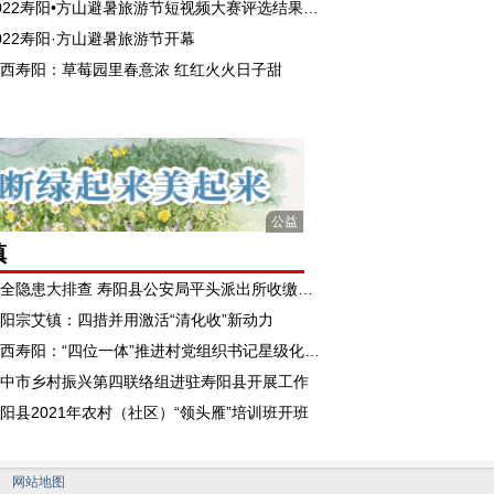
2022寿阳•方山避暑旅游节短视频大赛评选结果揭晓！
022寿阳·方山避暑旅游节开幕
西寿阳：草莓园里春意浓 红红火火日子甜
公益
镇
安全隐患大排查 寿阳县公安局平头派出所收缴子弹21发
阳宗艾镇：四措并用激活“清化收”新动力
山西寿阳：“四位一体”推进村党组织书记星级化管理
中市乡村振兴第四联络组进驻寿阳县开展工作
阳县2021年农村（社区）“领头雁”培训班开班
网站地图