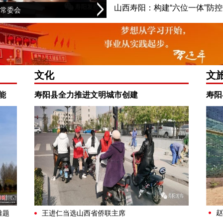
山西寿阳：构建“六位一体”防
常委会
赵宏钟主持召开
文化
文
能
寿阳县全力推进文明城市创建
寿阳
赵
难题
王进仁当选山西省侨联主席