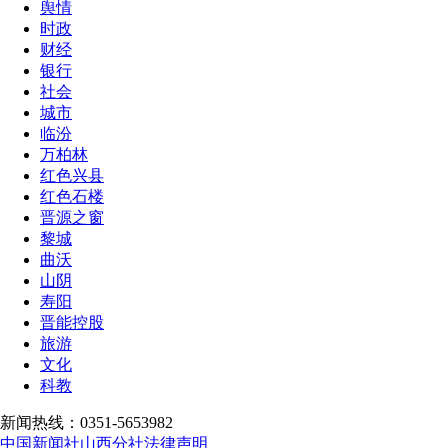
舆情
时政
财经
银行
社会
城市
临汾
万柏林
红色兴县
红色石楼
晋源之窗
黎城
曲沃
山阴
寿阳
晋能控股
旅游
文化
科教
新闻热线：0351-5653982
中国新闻社山西分社法律声明