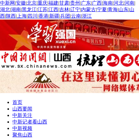
中新网
|
安徽
|
北京
|
重庆
|
福建
|
甘肃
|
贵州
|
广东
|
广西
|
海南
|
河北
|
河南
|
湖北
|
湖南
|
黑龙江
|
江苏
|
江西
|
吉林
|
辽宁
|
内蒙古
|
宁夏
|
青海
|
山东
|
山
西
|
陕西
|
上海
|
四川
|
香港
|
新疆
|
兵团
|
云南
|
浙江
首页
山西要闻
中新关注
中新记者看山西
中新视频
聚焦山西