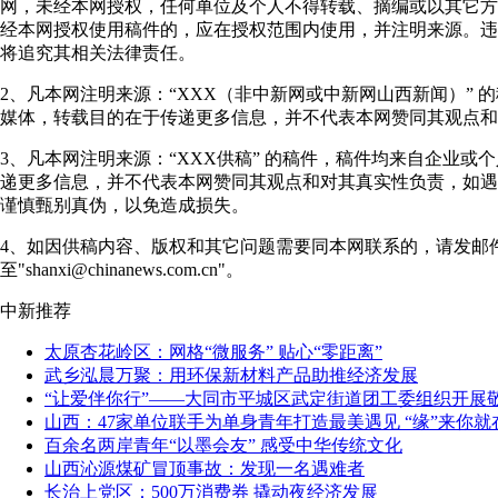
网，未经本网授权，任何单位及个人不得转载、摘编或以其它方
经本网授权使用稿件的，应在授权范围内使用，并注明来源。违
将追究其相关法律责任。
2、凡本网注明来源：“XXX（非中新网或中新网山西新闻）” 
媒体，转载目的在于传递更多信息，并不代表本网赞同其观点和
3、凡本网注明来源：“XXX供稿” 的稿件，稿件均来自企业或
递更多信息，并不代表本网赞同其观点和对其真实性负责，如遇
谨慎甄别真伪，以免造成损失。
4、如因供稿内容、版权和其它问题需要同本网联系的，请发邮
至"shanxi@chinanews.com.cn"。
中新推荐
太原杏花岭区：网格“微服务” 贴心“零距离”
武乡泓晨万聚：用环保新材料产品助推经济发展
“让爱伴你行”——大同市平城区武定街道团工委组织开展
山西：47家单位联手为单身青年打造最美遇见 “缘”来你就
百余名两岸青年“以墨会友” 感受中华传统文化
山西沁源煤矿冒顶事故：发现一名遇难者
长治上党区：500万消费券 撬动夜经济发展