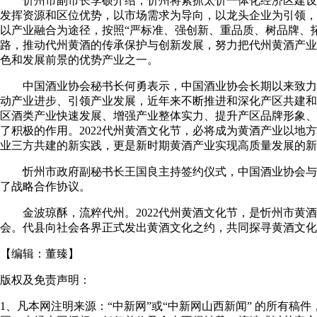
忻州市副市长李硕介绍，忻州将紧抓太忻一体化经济区建设
发挥资源和区位优势，以市场需求为导向，以龙头企业为引领，
以产业融合为途径，按照“严标准、强创新、重品质、树品牌、
路，推动代州黄酒的传承保护与创新发展，努力把代州黄酒产业
色和发展前景的优势产业之一。
中国酒业协会秘书长何勇表示，中国酒业协会长期以来致力
动产业进步、引领产业发展，近年来不断推进和深化产区共建和
区酒类产业快速发展、增强产业整体实力、提升产区品牌形象、
了积极的作用。2022代州黄酒文化节，必将成为黄酒产业以地
业三方共建的新实践，更是新时期黄酒产业实现高质量发展的新
忻州市政府副秘书长王国良主持签约仪式，中国酒业协会与
了战略合作协议。
金波琼酥，流粹代州。2022代州黄酒文化节，是忻州市黄酒
会。代县向社会各界正式发出黄酒文化之约，共同探寻黄酒文化的
【编辑：
董臻
】
版权及免责声明：
1、凡本网注明来源：“中新网”或“中新网山西新闻” 的所有稿