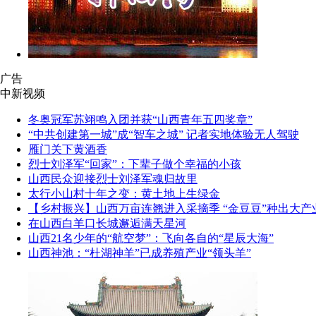
广告
中新视频
冬奥冠军苏翊鸣入团并获“山西青年五四奖章”
“中共创建第一城”成“智车之城” 记者实地体验无人驾驶
雁门关下黄酒香
烈士刘泽军“回家”：下辈子做个幸福的小孩
山西民众迎接烈士刘泽军魂归故里
太行小山村十年之变：黄土地上生绿金
【乡村振兴】山西万亩连翘进入采摘季 “金豆豆”种出大产
在山西白羊口长城邂逅满天星河
山西21名少年的“航空梦”：飞向各自的“星辰大海”
山西神池：“杜湖神羊”已成养殖产业“领头羊”