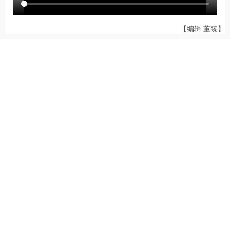
【编辑:董臻】