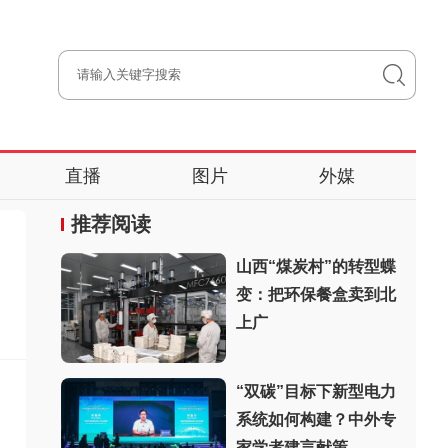
直播
图片
外媒
推荐阅读
山西“煤炭村”的转型蝶
变：把环保餐盒卖到北
上广
“双碳”目标下新型电力
系统如何构建？中外专
家学者建言献策