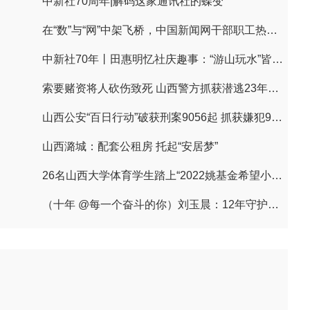
中新社70周年|解码这家通讯社的蝶变
在“数”与“网”中架飞桥，中国新闻网干部职工热议习近平贺信
中新社70年丨田惠明忆社庆趣事：“游山玩水”皆文章
索要赌资将人砍伤致死 山西警方抓获潜逃23年命案逃犯
山西公安“百日行动”破获刑案9056起 抓获嫌犯9497人
山西潞城：配套公租房 托起“安居梦”
26名山西大学体育学生踏上“2022姚基金希望小学篮球季”支教之路
（十年 @每一个奋斗的你）刘玉晨：12年守护一条路的平安“摆渡人”