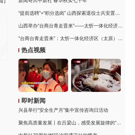
新闻奇兵中新社 春华秋实七十年
董臻】
“提前选聘”+“积分选岗” 山西探索退役士兵安置方式
山西举办“台商台青走晋来”——太忻一体化经济区（太原）专场推介会
“台商台青走晋来”：太忻一体化经济区（太原）专场推介会签约64亿元
热点视频
即时新闻
兴县举行“安全生产月”集中宣传咨询日活动
聚焦高质量发展丨在吕梁山，感受发展旋律的“变奏”