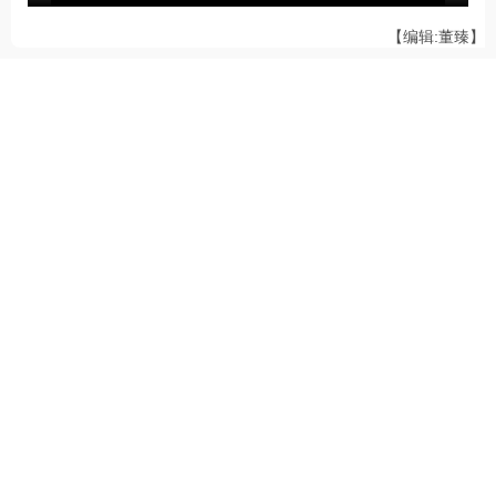
【编辑:董臻】