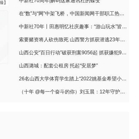
中新社70周年|解码这家通讯社的蝶变
董臻】
在“数”与“网”中架飞桥，中国新闻网干部职工热议习近平贺信
中新社70年丨田惠明忆社庆趣事：“游山玩水”皆文章
索要赌资将人砍伤致死 山西警方抓获潜逃23年命案逃犯
山西公安“百日行动”破获刑案9056起 抓获嫌犯9497人
山西潞城：配套公租房 托起“安居梦”
26名山西大学体育学生踏上“2022姚基金希望小学篮球季”支教之路
（十年 @每一个奋斗的你）刘玉晨：12年守护一条路的平安“摆渡人”