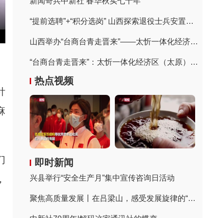
新闻奇兵中新社 春华秋实七十年
“提前选聘”+“积分选岗” 山西探索退役士兵安置方式
山西举办“台商台青走晋来”——太忻一体化经济区（太原）专场推介会
“台商台青走晋来”：太忻一体化经济区（太原）专场推介会签约64亿元
热点视频
针
麻
们
即时新闻
，
兴县举行“安全生产月”集中宣传咨询日活动
聚焦高质量发展丨在吕梁山，感受发展旋律的“变奏”