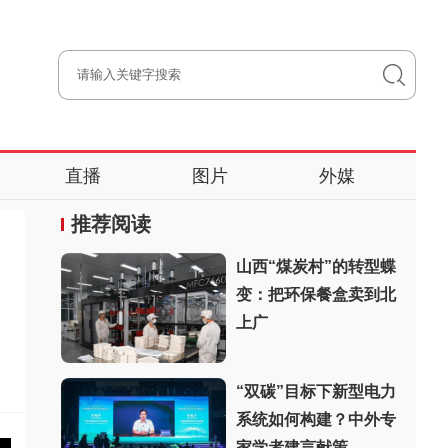
直播
图片
外媒
推荐阅读
山西“煤炭村”的转型蝶
变：把环保餐盒卖到北
上广
“双碳”目标下新型电力
系统如何构建？中外专
家学者建言献策