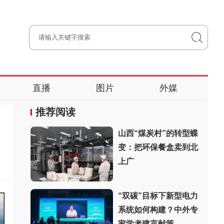
直播
图片
外媒
推荐阅读
山西“煤炭村”的转型蝶
变：把环保餐盒卖到北
上广
“双碳”目标下新型电力
系统如何构建？中外专
家学者建言献策