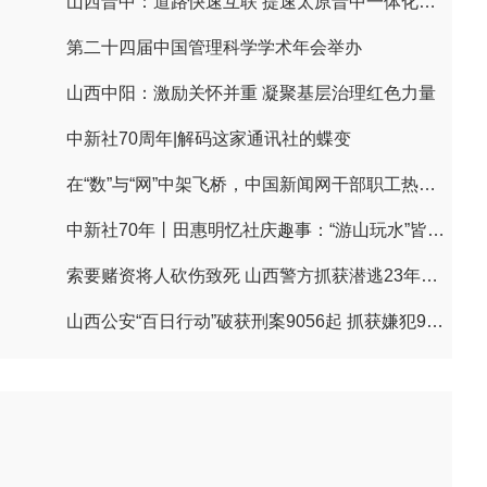
山西晋中：道路快速互联 提速太原晋中一体化发展
第二十四届中国管理科学学术年会举办
山西中阳：激励关怀并重 凝聚基层治理红色力量
中新社70周年|解码这家通讯社的蝶变
在“数”与“网”中架飞桥，中国新闻网干部职工热议习近平贺信
中新社70年丨田惠明忆社庆趣事：“游山玩水”皆文章
索要赌资将人砍伤致死 山西警方抓获潜逃23年命案逃犯
山西公安“百日行动”破获刑案9056起 抓获嫌犯9497人