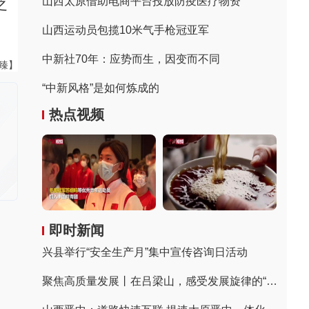
山西太原借助电商平台投放防疫医疗物资
之
山西运动员包揽10米气手枪冠亚军
中新社70年：应势而生，因变而不同
董臻】
“中新风格”是如何炼成的
热点视频
即时新闻
兴县举行“安全生产月”集中宣传咨询日活动
聚焦高质量发展丨在吕梁山，感受发展旋律的“变奏”