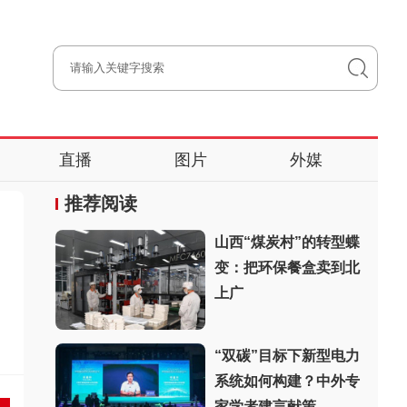
直播
图片
外媒
推荐阅读
山西“煤炭村”的转型蝶
变：把环保餐盒卖到北
上广
“双碳”目标下新型电力
系统如何构建？中外专
家学者建言献策