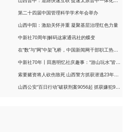
山西晋中：道路快速互联 提速太原晋中一体化发展
第二十四届中国管理科学学术年会举办
山西中阳：激励关怀并重 凝聚基层治理红色力量
中新社70周年|解码这家通讯社的蝶变
在“数”与“网”中架飞桥，中国新闻网干部职工热议习近平贺信
中新社70年丨田惠明忆社庆趣事：“游山玩水”皆文章
索要赌资将人砍伤致死 山西警方抓获潜逃23年命案逃犯
山西公安“百日行动”破获刑案9056起 抓获嫌犯9497人