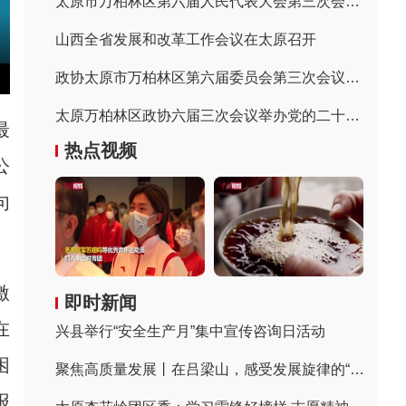
太原市万柏林区第六届人民代表大会第三次会议胜利闭幕
山西全省发展和改革工作会议在太原召开
政协太原市万柏林区第六届委员会第三次会议隆重开幕
太原万柏林区政协六届三次会议举办党的二十大精神专题培训会
最
热点视频
公
句
激
即时新闻
在
兴县举行“安全生产月”集中宣传咨询日活动
困
聚焦高质量发展丨在吕梁山，感受发展旋律的“变奏”
报