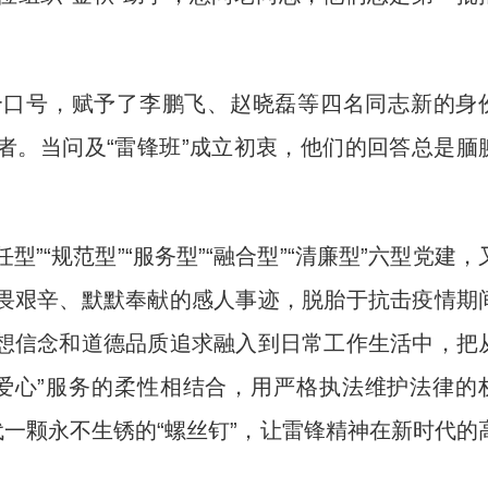
口号，赋予了李鹏飞、赵晓磊等四名同志新的身
者。当问及“雷锋班”成立初衷，他们的回答总是腼
“规范型”“服务型”“融合型”“清廉型”六型党建，
畏艰辛、默默奉献的感人事迹，脱胎于抗击疫情期
想信念和道德品质追求融入到日常工作生活中，把
爱心”服务的柔性相结合，用严格执法维护法律的
代一颗永不生锈的“螺丝钉”，让雷锋精神在新时代的