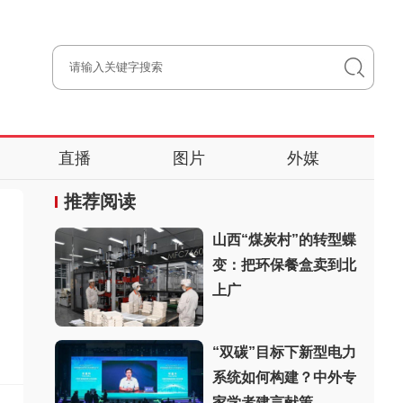
直播
图片
外媒
推荐阅读
山西“煤炭村”的转型蝶
变：把环保餐盒卖到北
上广
“双碳”目标下新型电力
系统如何构建？中外专
家学者建言献策