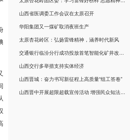
太原杏花岭团区委：学习雷锋好榜样 志愿精神闪闪
山西省医调委工作会议在太原召开
华阳集团又一煤矿取消夜班生产
份
太原杏花岭区：弘扬雷锋精神，涵养时代新风
腆
交通银行临汾分行成功投放首笔智能化矿井改造贷款
山西交行多举措支持实体经济
又
山西晋城：奋力书写新征程上高质量“组工答卷”
间
山西晋中开展超限超载宣传活动 增强民众知法守法意识
从
权
高