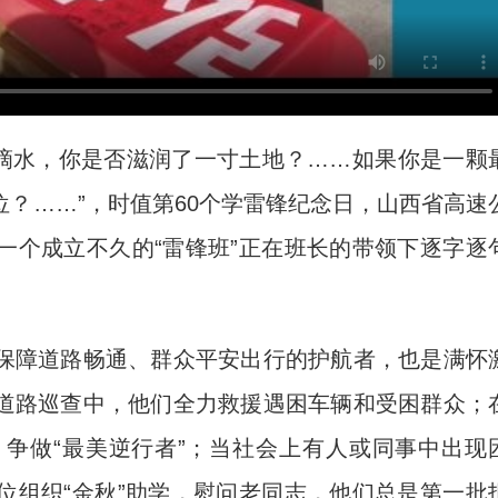
滴水，你是否滋润了一寸土地？……如果你是一颗
？……”，时值第60个学雷锋纪念日，山西省高速
一个成立不久的“雷锋班”正在班长的带领下逐字逐
障道路畅通、群众平安出行的护航者，也是满怀
道路巡查中，他们全力救援遇困车辆和受困群众；
争做“最美逆行者”；当社会上有人或同事中出现
位组织“金秋”助学，慰问老同志，他们总是第一批