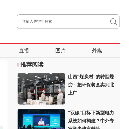
直播
图片
外媒
推荐阅读
山西“煤炭村”的转型蝶
变：把环保餐盒卖到北
上广
“双碳”目标下新型电力
系统如何构建？中外专
家学者建言献策