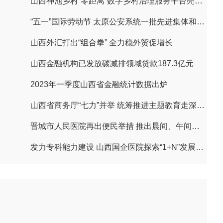
山西神池乡村“零距离”数字乡村治理服务平台亮相第六届数字中国建设峰会
“五一”国际劳动节 太原公安系统一批先进集体和个人获表彰
山西外汇打出“组合拳” 全力稳外贸促增长
山西金融机构已发放碳减排领域贷款187.3亿元
2023年一季度山西省金融统计数据出炉
山西省商务厅“七力”并举 统筹推进主题教育走深走实
晋城市人民医院再出便民举措 推出晨间、午间、夜间无空隙门诊
发力专科能力建设 山西国企医院探索“1+N”发展模式