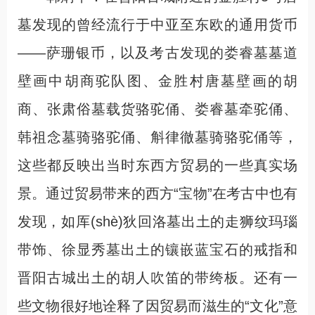
墓发现的曾经流行于中亚至东欧的通用货币
——萨珊银币，以及考古发现的娄睿墓墓道
壁画中胡商驼队图、金胜村唐墓壁画的胡
商、张肃俗墓载货骆驼俑、娄睿墓牵驼俑、
韩祖念墓骑骆驼俑、斛律徹墓骑骆驼俑等，
这些都反映出当时东西方贸易的一些真实场
景。通过贸易带来的西方“宝物”在考古中也有
发现，如厍(shè)狄回洛墓出土的走狮纹玛瑙
带饰、徐显秀墓出土的镶嵌蓝宝石的戒指和
晋阳古城出土的胡人吹笛的带绔板。还有一
些文物很好地诠释了因贸易而滋生的“文化”意