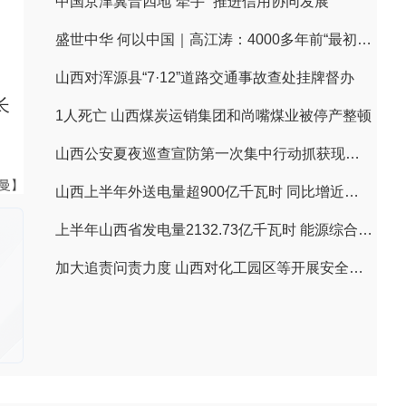
中国京津冀晋四地“牵手” 推进信用协同发展
盛世中华 何以中国｜高江涛：4000多年前“最初的中国”长什么模样？
山西对浑源县“7·12”道路交通事故查处挂牌督办
长
1人死亡 山西煤炭运销集团和尚嘴煤业被停产整顿
山西公安夏夜巡查宣防第一次集中行动抓获现行违法犯罪人员1023名
曼曼】
山西上半年外送电量超900亿千瓦时 同比增近两成
上半年山西省发电量2132.73亿千瓦时 能源综合利用水平提升
加大追责问责力度 山西对化工园区等开展安全整治