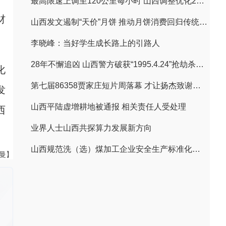
最高限速上调至120公里每小时 山西调整优化27条高速公路限速值
材
山西发文遏制“天价”月饼 推动月饼消费回归传统文化本源
李晓峰：当好学生成长路上的引路人
28年不懈追凶 山西警方破获“1995.4.24”抢劫杀人案
化
第七届86358贾家庄短片周落幕 才让扬杰致谢恩师万玛才旦
发
山西平陆虚增耕地被通报 相关责任人受处理
西
业界人士山西共探算力发展新方向
山西规范洗（选）煤加工企业安全生产标准化建设 抽查不达标的全省通报
曼曼】