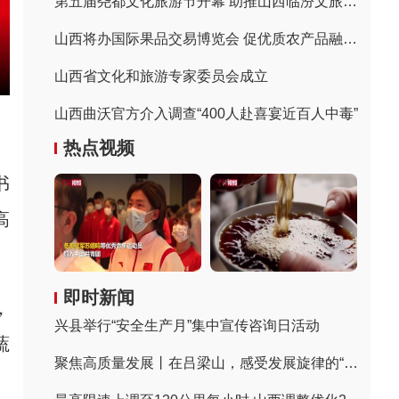
第五届尧都文化旅游节开幕 助推山西临汾文旅融合发展
山西将办国际果品交易博览会 促优质农产品融入国际国内市场
山西省文化和旅游专家委员会成立
山西曲沃官方介入调查“400人赴喜宴近百人中毒”
热点视频
书
高
即时新闻
，
兴县举行“安全生产月”集中宣传咨询日活动
蔬
聚焦高质量发展丨在吕梁山，感受发展旋律的“变奏”