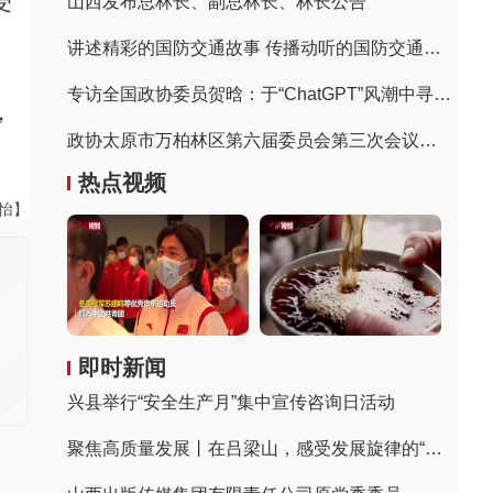
受
山西发布总林长、副总林长、林长公告
讲述精彩的国防交通故事 传播动听的国防交通声音
专访全国政协委员贺晗：于“ChatGPT”风潮中寻找国产AI生态蝶变先机
，
政协太原市万柏林区第六届委员会第三次会议胜利闭幕
热点视频
张怡】
即时新闻
兴县举行“安全生产月”集中宣传咨询日活动
聚焦高质量发展丨在吕梁山，感受发展旋律的“变奏”