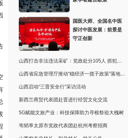
版
西
国医大师、全国名中医
探讨中医发展：前景是
守正创新
告
山西打击非法违法采矿：党政处分105人 抓犯罪嫌疑人243人
山西省应急管理厅推动“稳经济一揽子政策”落地见效
空
山西启动“三晋安全行”采访活动
有
新西兰商贸代表团赴晋进行经贸文化交流
总
5G赋能文旅产业：科技保障助力寻根祭祖大槐树
拔
程
韦韬率太原市党政代表团赴杭州考察招商