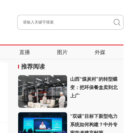
直播
图片
外媒
推荐阅读
山西“煤炭村”的转型蝶
变：把环保餐盒卖到北
上广
“双碳”目标下新型电力
系统如何构建？中外专
家学者建言献策