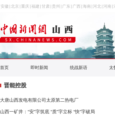
安徽
|
北京
|
重庆
|
福建
|
甘肃
|
贵州
|
广东
|
广西
|
海南
|
河北
|
河南
|
首页
即时新闻
统战新语
太
晋能控股
大唐山西发电有限公司太原第二热电厂
山西一矿井：“安”字筑底 “质”字立标 “快”字破局