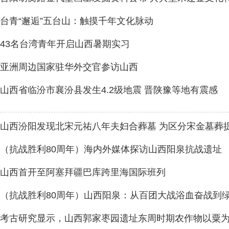
台青“邂逅”五台山：触摸千年文化脉动
43名台湾青年开启山西暑期实习
亚洲周边国家驻华外交官参访山西
山西省临汾市襄汾县发生4.2级地震 晋陕豫等地有震感
山西汾阳发现北宋元祐八年夫妇合葬墓 为区分宋金墓葬
（抗战胜利80周年）海内外媒体探访山西阳泉抗战遗址
山西首开至阿塞拜疆巴库跨里海国际班列
（抗战胜利80周年）山西阳泉：从百团大战浴血奋战到
考古研究显示，山西郭家枣园遗址东周时期农作物以粟