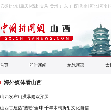
安徽
|
北京
|
重庆
|
福建
|
甘肃
|
贵州
|
广东
|
广西
|
海南
|
河北
|
河南
|
首页
即时新闻
统战新语
太
海外媒体看山西
山西发布山洪暴雨双预警
山西古建热“圈粉”全球 千年木构折射文化自信