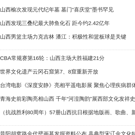
山西榆次发现元代纪年墓 墓门“喜庆堂”墨书罕见
山西发现三叠纪最大肺鱼化石 距今约2.42亿年
山西男篮主场力克吉林 潘江：积极性和篮板球是关键
CBA常规赛第16轮：山西主场大胜福建21分
世界文化遗产云冈石窟第7、8窟重新开放
台湾电影《深度安静》亮相平遥电影展 聚焦心理疾病群
青海史前彩陶亮相山西 千年“河湟陶韵”展西部文化发祥
（抗战胜利80周年）57册山西抗日根据地版画、歌曲、
昔阳胡窝路金代壁画墓发掘资料公布 具典型宋辽金文化