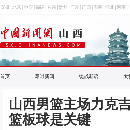
安徽
|
北京
|
重庆
|
福建
|
甘肃
|
贵州
|
广东
|
广西
|
海南
|
河北
|
河南
|
首页
即时新闻
统战新语
太
山西男篮主场力克吉
篮板球是关键