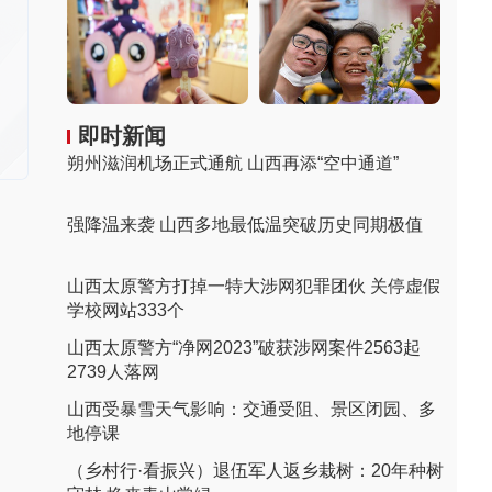
即时新闻
朔州滋润机场正式通航 山西再添“空中通道”
强降温来袭 山西多地最低温突破历史同期极值
山西太原警方打掉一特大涉网犯罪团伙 关停虚假
学校网站333个
山西太原警方“净网2023”破获涉网案件2563起
2739人落网
山西受暴雪天气影响：交通受阻、景区闭园、多
地停课
（乡村行·看振兴）退伍军人返乡栽树：20年种树