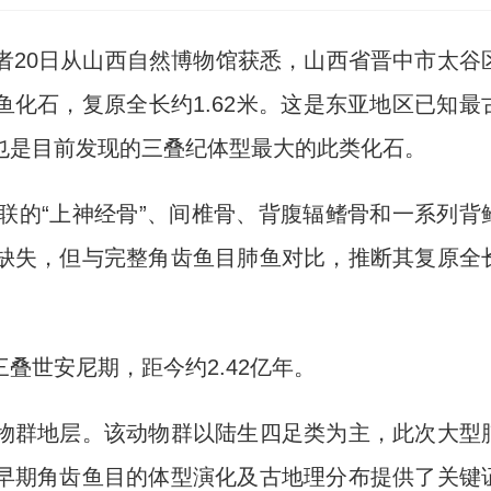
记者20日从山西自然博物馆获悉，山西省晋中市太谷
鱼化石，复原全长约1.62米。这是东亚地区已知最
也是目前发现的三叠纪体型最大的此类化石。
的“上神经骨”、间椎骨、背腹辐鳍骨和一系列背
缺失，但与完整角齿鱼目肺鱼对比，推断其复原全
世安尼期，距今约2.42亿年。
群地层。该动物群以陆生四足类为主，此次大型
早期角齿鱼目的体型演化及古地理分布提供了关键