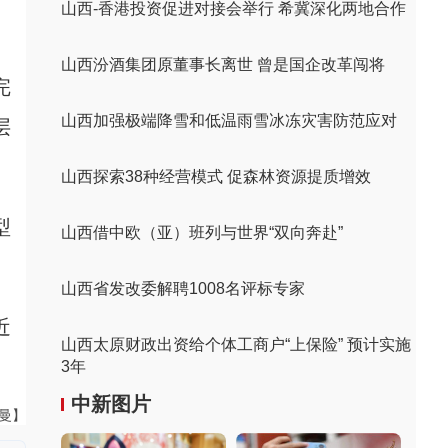
山西-香港投资促进对接会举行 希冀深化两地合作
山西汾酒集团原董事长离世 曾是国企改革闯将
完
山西加强极端降雪和低温雨雪冰冻灾害防范应对
层
山西探索38种经营模式 促森林资源提质增效
型
山西借中欧（亚）班列与世界“双向奔赴”
山西省发改委解聘1008名评标专家
近
山西太原财政出资给个体工商户“上保险” 预计实施
3年
中新图片
曼曼】