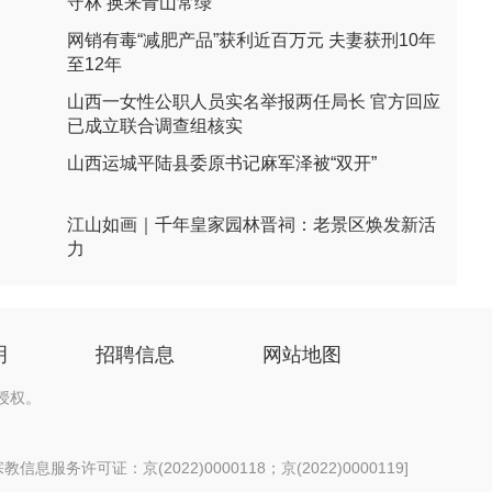
守林 换来青山常绿
网销有毒“减肥产品”获利近百万元 夫妻获刑10年
至12年
山西一女性公职人员实名举报两任局长 官方回应
已成立联合调查组核实
山西运城平陆县委原书记麻军泽被“双开”
江山如画｜千年皇家园林晋祠：老景区焕发新活
力
明
招聘信息
网站地图
授权。
信息服务许可证：京(2022)0000118；京(2022)0000119
]