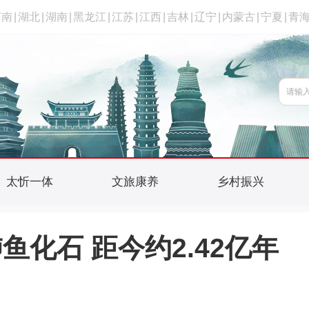
河南
|
湖北
|
湖南
|
黑龙江
|
江苏
|
江西
|
吉林
|
辽宁
|
内蒙古
|
宁夏
|
青
太忻一体
文旅康养
乡村振兴
化石 距今约2.42亿年