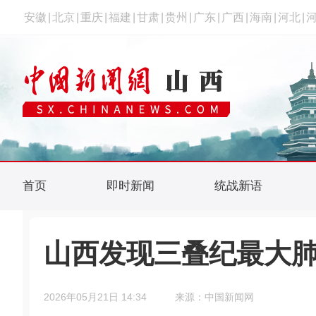
安徽
|
北京
|
重庆
|
福建
|
甘肃
|
贵州
|
广东
|
广西
|
海南
|
河北
|
首页
即时新闻
统战新语
山西发现三叠纪最大肺鱼
2026年05月21日 14:34
来源：中国新闻网