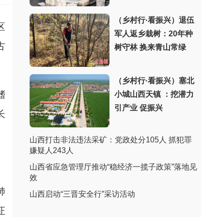
（乡村行·看振兴）退伍
区
军人返乡栽树：20年种
古
树守林 换来青山常绿
（乡村行·看振兴）塞北
鳍
小城山西天镇 ：挖潜力
引产业 促振兴
长
山西打击非法违法采矿：党政处分105人 抓犯罪
嫌疑人243人
山西省应急管理厅推动“稳经济一揽子政策”落地见
效
肺
山西启动“三晋安全行”采访活动
证