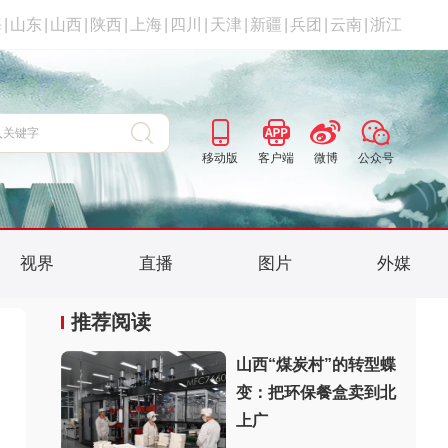
海
|
山东
|
山西
|
陕西
|
上海
|
四川
|
天津
|
新疆
|
兵团
|
云南
|
浙江
移动版
客户端
微博
公众号
视界
直播
图片
外媒
推荐阅读
山西“煤炭村”的转型蝶
变：把环保餐盒卖到北
上广