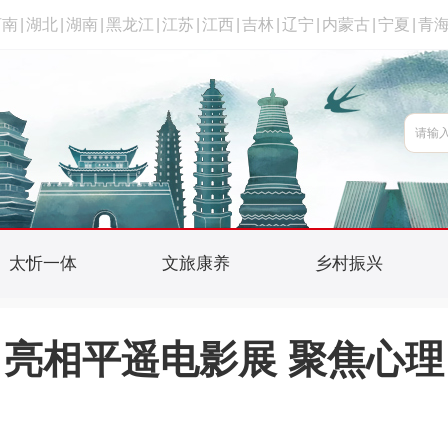
河南
|
湖北
|
湖南
|
黑龙江
|
江苏
|
江西
|
吉林
|
辽宁
|
内蒙古
|
宁夏
|
青
太忻一体
文旅康养
乡村振兴
亮相平遥电影展 聚焦心理