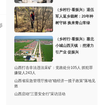
（乡村行·看振兴）退伍
军人返乡栽树：20年种
树守林 换来青山常绿
影
（乡村行·看振兴）塞北
小城山西天镇 ：挖潜力
引产业 促振兴
山西打击非法违法采矿：党政处分105人 抓犯罪
嫌疑人243人
山西省应急管理厅推动“稳经济一揽子政策”落地见
效
山西启动“三晋安全行”采访活动