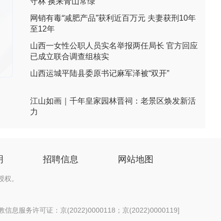
守林 换来青山常绿
网销有毒“减肥产品”获利近百万元 夫妻获刑10年
至12年
山西一女性公职人员实名举报两任局长 官方回应
已成立联合调查组核实
山西运城平陆县委原书记麻军泽被“双开”
江山如画｜千年皇家园林晋祠：老景区焕发新活
力
明
招聘信息
网站地图
授权。
息服务许可证：京(2022)0000118；京(2022)0000119
]