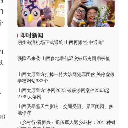
的
们
个
即时新闻
朔州滋润机场正式通航 山西再添“空中通道”
的
强降温来袭 山西多地最低温突破历史同期极值
以
山西太原警方打掉一特大涉网犯罪团伙 关停虚假
学校网站333个
山西太原警方“净网2023”破获涉网案件2563起
，
2739人落网
山西受暴雪天气影响：交通受阻、景区闭园、多
地停课
曼曼】
（乡村行·看振兴）退伍军人返乡栽树：20年种树