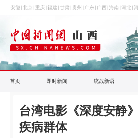
安徽
|
北京
|
重庆
|
福建
|
甘肃
|
贵州
|
广东
|
广西
|
海南
|
河北
|
首页
即时新闻
统战新语
台湾电影《深度安静》
疾病群体