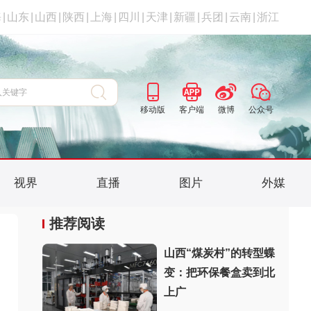
海
|
山东
|
山西
|
陕西
|
上海
|
四川
|
天津
|
新疆
|
兵团
|
云南
|
浙江
移动版
客户端
微博
公众号
视界
直播
图片
外媒
推荐阅读
山西“煤炭村”的转型蝶
变：把环保餐盒卖到北
上广