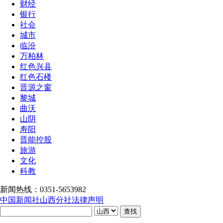
财经
银行
社会
城市
临汾
万柏林
红色兴县
红色石楼
晋源之窗
黎城
曲沃
山阴
寿阳
晋能控股
旅游
文化
科教
新闻热线：0351-5653982
中国新闻社山西分社法律声明