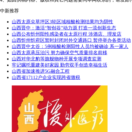
中新推荐
山西太原尖草坪区3轮区域核酸检测结果均为阴性
山西晋中：激活“智创谷”动力源 打造一流创新生态
山西公布忻州阳性感染者在太原行程 涉酒店、理发店
山西忻州忻府区暂时封闭对外交通路口 暂停举办各类活动
山西晋中太谷：5例核酸检测阳性人员均被确诊 系一家人
山西太原承压治污 努力确保空气质量排名前移
山西对华北豹等旗舰物种开展专项调查监测
牢记嘱托重建美好家园 勤劳双手创造幸福生活
山西省加速推进5G融合工程
山西省17112户企业实现跨省缴税