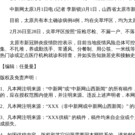
中新网太原3月1日电 (记者 李新锁)3月1日，山西省太原市新
目前，太原共有本土确诊病例4例，均在尖草坪区，均为太原市
2月26日至28日，尖草坪区按照“应检尽检、不漏一户、不落一
太原市新冠肺炎疫情防控表示，目前当地疫情风险总体可控，
集、不扎堆，养成勤洗手、常通风、分餐制、用公筷、一米线等
热门诊或定点医疗机构就诊和排查，并如实告知旅居史和接触史
【编辑：
任曼曼
】
版权及免责声明：
1、凡本网注明来源：“中新网”或“中新网山西新闻” 的所有
的，应在授权范围内使用，并注明来源。违反上述声明者，本网
2、凡本网注明来源：“XXX（非中新网或中新网山西新闻）”
3、凡本网注明来源：“XXX供稿” 的稿件，稿件均来自企业
成损失。
4、如因供稿内容、版权和其它问题需要同本网联系的，请发邮件至"shanxi