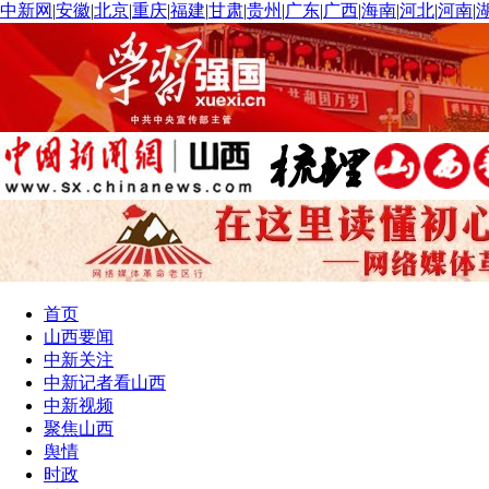
中新网
|
安徽
|
北京
|
重庆
|
福建
|
甘肃
|
贵州
|
广东
|
广西
|
海南
|
河北
|
河南
|
首页
山西要闻
中新关注
中新记者看山西
中新视频
聚焦山西
舆情
时政