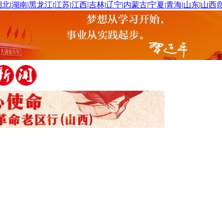
湖北
|
湖南
|
黑龙江
|
江苏
|
江西
|
吉林
|
辽宁
|
内蒙古
|
宁夏
|
青海
|
山东
|
山西
|