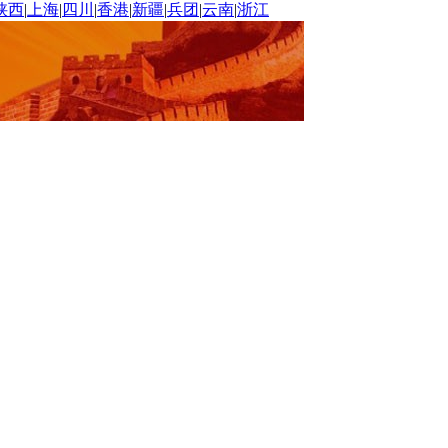
陕西
|
上海
|
四川
|
香港
|
新疆
|
兵团
|
云南
|
浙江