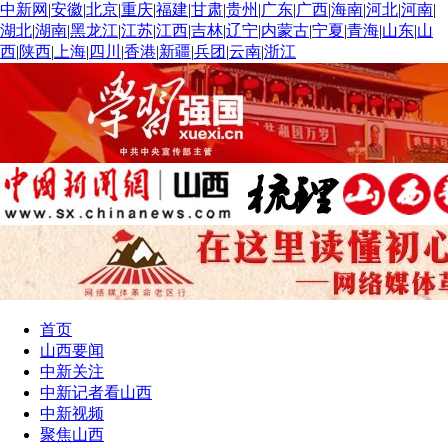
中新网
|
安徽
|
北京
|
重庆
|
福建
|
甘肃
|
贵州
|
广东
|
广西
|
海南
|
河北
|
河南
|
湖北
|
湖南
|
黑龙江
|
江苏
|
江西
|
吉林
|
辽宁
|
内蒙古
|
宁夏
|
青海
|
山东
|
山
西
|
陕西
|
上海
|
四川
|
香港
|
新疆
|
兵团
|
云南
|
浙江
首页
山西要闻
中新关注
中新记者看山西
中新视频
聚焦山西