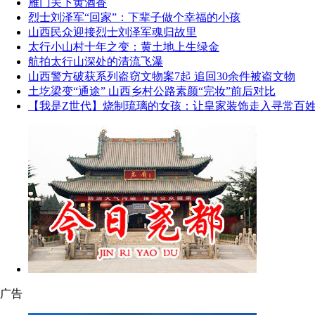
雁门关下黄酒香
烈士刘泽军“回家”：下辈子做个幸福的小孩
山西民众迎接烈士刘泽军魂归故里
太行小山村十年之变：黄土地上生绿金
航拍太行山深处的清流飞瀑
山西警方破获系列盗窃文物案7起 追回30余件被盗文物
土圪梁变“通途” 山西乡村公路素颜“完妆”前后对比
【我是Z世代】烧制琉璃的女孩：让皇家装饰走入寻常百
广告