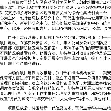
该项目位于雄安新区启动区科学园片区，总建筑面积17.2万平
地下2层，由河北省与中国科学院共同建设，定位为统筹中科院
科院支持和参与雄安新区规划建设发展的综合性集成创新平台。
心为主体，包括信息技术研究中心、现代生命科学与健康研究中
研究中心、新材料研究中心、雄安创新发展战略研究中心与综合
中心。此外，还建有报告厅、HUB多功能活动用房、公寓、食
自开工建设以来，担负施工任务的公司北方站房项目部一手
项目建设。在落实雄安新区、业主、集团公司及公司疫情防控工
项目部《疫情防控应急响应预案》，明确了各部门的职责和相关
不同情况的处置程序、处置方法。坚持每日对项目部驻地及施工
开展常态化核酸检测，定期开展疫情防控应急演练，提升全体人
项目施工生产顺利进行。
为确保项目建设高效推进，项目部在组织机构设立、工期安
保障等方面进行了周密的安排，建立了项目部——分项目部两级
管理日例会制度，建立高效的沟通和管理体系，并通过数字雄安
调度各类资源，实现全过程精细管理。坚持每日开展班前安全教
查治理工作，将安全工作由事后处理变为事前预防。积极组织开
设置“党员先锋岗”“青年突击队”“工人先锋号”等形式，掀起施
项目建成后，将围绕新一代信息技术、现代生命科学与生物