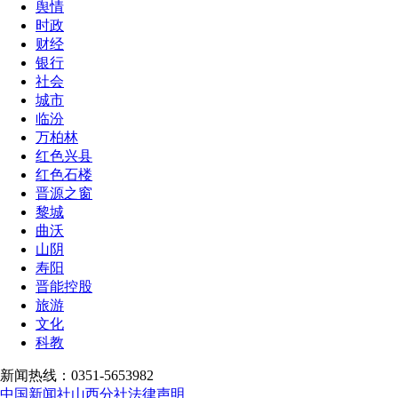
舆情
时政
财经
银行
社会
城市
临汾
万柏林
红色兴县
红色石楼
晋源之窗
黎城
曲沃
山阴
寿阳
晋能控股
旅游
文化
科教
新闻热线：0351-5653982
中国新闻社山西分社法律声明