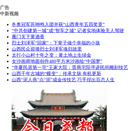
广告
中新视频
冬奥冠军苏翊鸣入团并获“山西青年五四奖章”
“中共创建第一城”成“智车之城” 记者实地体验无人驾驶
雁门关下黄酒香
烈士刘泽军“回家”：下辈子做个幸福的小孩
山西民众迎接烈士刘泽军魂归故里
太行小山村十年之变：黄土地上生绿金
女沙画师地面创作480平方米沙画绘“中国梦”
“华夏民居第一宅”王家大院：晋商宅院寻迹民间雕刻技艺
山西千年古城的“蝶变”：传承文脉 有机更新
山西“泥人燕”点“泥”成金传技艺 巧手捏出百态人生