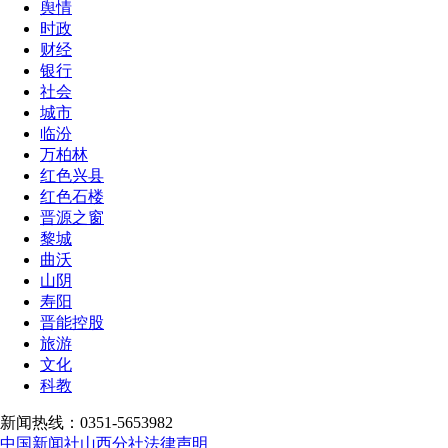
舆情
时政
财经
银行
社会
城市
临汾
万柏林
红色兴县
红色石楼
晋源之窗
黎城
曲沃
山阴
寿阳
晋能控股
旅游
文化
科教
新闻热线：0351-5653982
中国新闻社山西分社法律声明