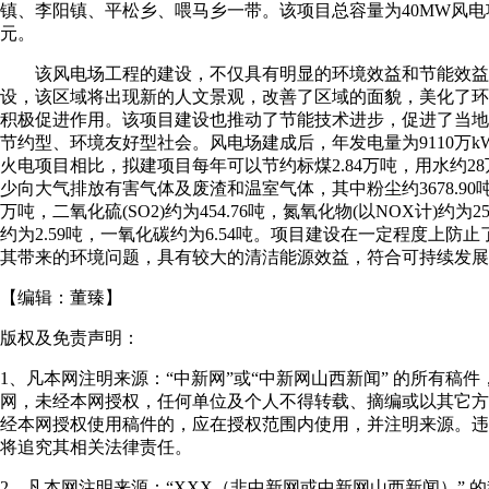
镇、李阳镇、平松乡、喂马乡一带。该项目总容量为40MW风电项
元。
该风电场工程的建设，不仅具有明显的环境效益和节能效益
设，该区域将出现新的人文景观，改善了区域的面貌，美化了环
积极促进作用。该项目建设也推动了节能技术进步，促进了当地
节约型、环境友好型社会。风电场建成后，年发电量为9110万k
火电项目相比，拟建项目每年可以节约标煤2.84万吨，用水约2
少向大气排放有害气体及废渣和温室气体，其中粉尘约3678.90吨
万吨，二氧化硫(SO2)约为454.76吨，氮氧化物(以NOX计)约为2
约为2.59吨，一氧化碳约为6.54吨。项目建设在一定程度上防
其带来的环境问题，具有较大的清洁能源效益，符合可持续发展要
【编辑：
董臻
】
版权及免责声明：
1、凡本网注明来源：“中新网”或“中新网山西新闻” 的所有稿
网，未经本网授权，任何单位及个人不得转载、摘编或以其它方
经本网授权使用稿件的，应在授权范围内使用，并注明来源。违
将追究其相关法律责任。
2、凡本网注明来源：“XXX（非中新网或中新网山西新闻）” 