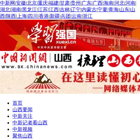
中新网
|
安徽
|
北京
|
重庆
|
福建
|
甘肃
|
贵州
|
广东
|
广西
|
海南
|
河北
|
河南
|
湖北
|
湖南
|
黑龙江
|
江苏
|
江西
|
吉林
|
辽宁
|
内蒙古
|
宁夏
|
青海
|
山东
|
山
西
|
陕西
|
上海
|
四川
|
香港
|
新疆
|
兵团
|
云南
|
浙江
首页
山西要闻
中新关注
中新记者看山西
中新视频
聚焦山西