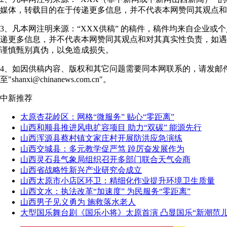
媒体，转载目的在于传递更多信息，并不代表本网赞同其观点和
3、凡本网注明来源：“XXX供稿” 的稿件，稿件均来自企业或
递更多信息，并不代表本网赞同其观点和对其真实性负责，如遇
谨慎甄别真伪，以免造成损失。
4、如因供稿内容、版权和其它问题需要同本网联系的，请发邮
至"shanxi@chinanews.com.cn"。
中新推荐
太原杏花岭区：网格“微服务” 贴心“零距离”
山西和顺县推进风电扩容项目 助力“双碳” 能源先行
山西浑源县蔡村镇文家庄村开展防洪应急演练
山西交城县：多元教学促严笃 踔厉奋发展作为
山西灵石县气象局组织召开多部门联合天气会商
山西省战略性新兴产业研究会成立
山西太原市小店区环卫：精细化作业提升环境卫生质量
山西文水：执法改革“加速度” 为民服务“零距离”
山西男子见义勇为 施救落水老人
大型国乐舞台剧《国乐小将》太原首演 凸显国乐“新潮范儿