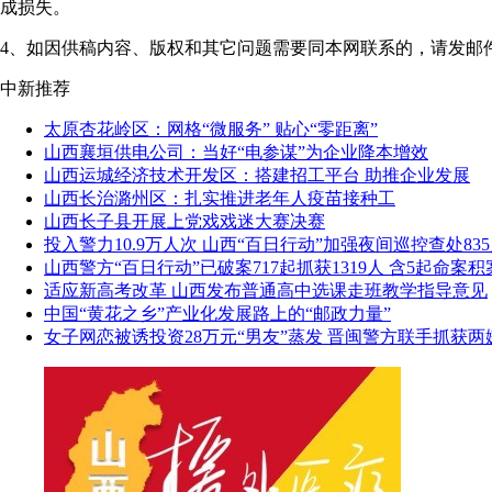
成损失。
4、如因供稿内容、版权和其它问题需要同本网联系的，请发邮件至"shanxi
中新推荐
太原杏花岭区：网格“微服务” 贴心“零距离”
山西襄垣供电公司：当好“电参谋”为企业降本增效
山西运城经济技术开发区：搭建招工平台 助推企业发展
山西长治潞州区：扎实推进老年人疫苗接种工
山西长子县开展上党戏戏迷大赛决赛
投入警力10.9万人次 山西“百日行动”加强夜间巡控查处83
山西警方“百日行动”已破案717起抓获1319人 含5起命案积
适应新高考改革 山西发布普通高中选课走班教学指导意见
中国“黄花之乡”产业化发展路上的“邮政力量”
女子网恋被诱投资28万元“男友”蒸发 晋闽警方联手抓获两