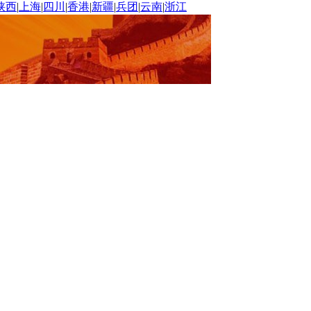
陕西
|
上海
|
四川
|
香港
|
新疆
|
兵团
|
云南
|
浙江