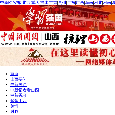
中新网
|
安徽
|
北京
|
重庆
|
福建
|
甘肃
|
贵州
|
广东
|
广西
|
海南
|
河北
|
河南
|
首页
山西要闻
中新关注
中新记者看山西
中新视频
聚焦山西
舆情
时政