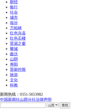
财经
银行
社会
城市
临汾
万柏林
红色兴县
红色石楼
晋源之窗
黎城
曲沃
山阴
寿阳
晋能控股
旅游
文化
科教
新闻热线：0351-5653982
中国新闻社山西分社法律声明