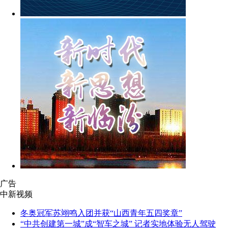
广告
中新视频
冬奥冠军苏翊鸣入团并获“山西青年五四奖章”
“中共创建第一城”成“智车之城” 记者实地体验无人驾驶