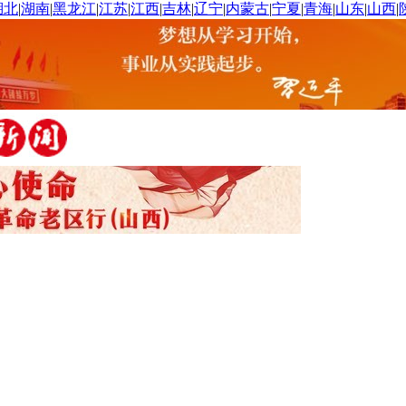
湖北
|
湖南
|
黑龙江
|
江苏
|
江西
|
吉林
|
辽宁
|
内蒙古
|
宁夏
|
青海
|
山东
|
山西
|