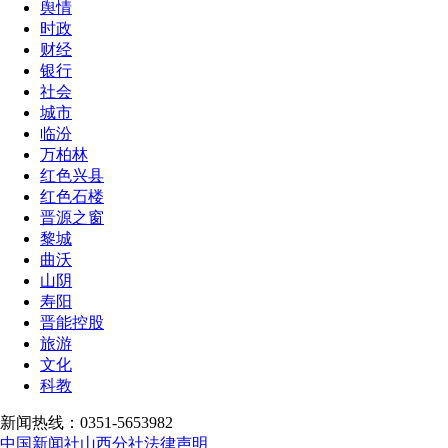
舆情
时政
财经
银行
社会
城市
临汾
万柏林
红色兴县
红色石楼
晋源之窗
黎城
曲沃
山阴
寿阳
晋能控股
旅游
文化
科教
新闻热线：0351-5653982
中国新闻社山西分社法律声明