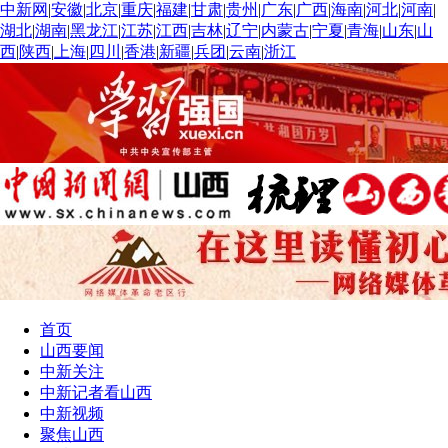
中新网
|
安徽
|
北京
|
重庆
|
福建
|
甘肃
|
贵州
|
广东
|
广西
|
海南
|
河北
|
河南
|
湖北
|
湖南
|
黑龙江
|
江苏
|
江西
|
吉林
|
辽宁
|
内蒙古
|
宁夏
|
青海
|
山东
|
山
西
|
陕西
|
上海
|
四川
|
香港
|
新疆
|
兵团
|
云南
|
浙江
首页
山西要闻
中新关注
中新记者看山西
中新视频
聚焦山西