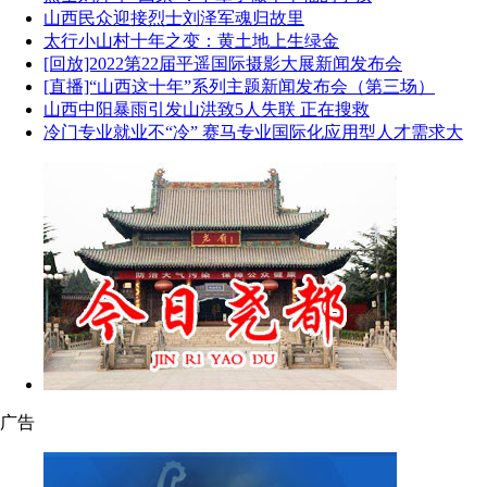
山西民众迎接烈士刘泽军魂归故里
太行小山村十年之变：黄土地上生绿金
[回放]2022第22届平遥国际摄影大展新闻发布会
[直播]“山西这十年”系列主题新闻发布会（第三场）
山西中阳暴雨引发山洪致5人失联 正在搜救
冷门专业就业不“冷” 赛马专业国际化应用型人才需求大
广告