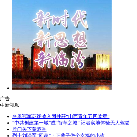
广告
中新视频
冬奥冠军苏翊鸣入团并获“山西青年五四奖章”
“中共创建第一城”成“智车之城” 记者实地体验无人驾驶
雁门关下黄酒香
烈士刘泽军“回家”：下辈子做个幸福的小孩