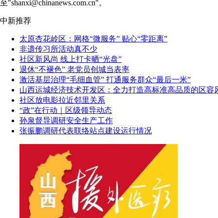
至"shanxi@chinanews.com.cn"。
中新推荐
太原杏花岭区：网格“微服务” 贴心“零距离”
非遗传习所活动真不少
社区新风尚 线上打卡晒“光盘”
退休“不褪色” 老党员创城当表率
激活基层治理“毛细血管” 打通服务群众“最后一米”
山西运城经济技术开发区：全力打造高标准高品质的区容
社区放电影拉近邻里关系
“政”在行动｜区级领导动态
孙泉督导调研安全生产工作
张振鹏调研代表联络站点建设运行情况