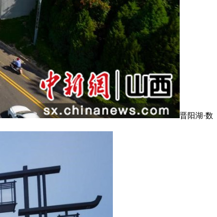
晋阳湖·数