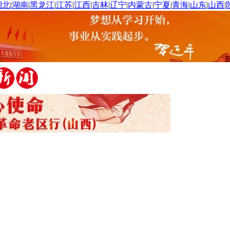
湖北
|
湖南
|
黑龙江
|
江苏
|
江西
|
吉林
|
辽宁
|
内蒙古
|
宁夏
|
青海
|
山东
|
山西
|