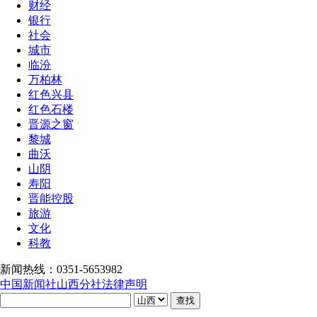
财经
银行
社会
城市
临汾
万柏林
红色兴县
红色石楼
晋源之窗
黎城
曲沃
山阴
寿阳
晋能控股
旅游
文化
科教
新闻热线：0351-5653982
中国新闻社山西分社法律声明