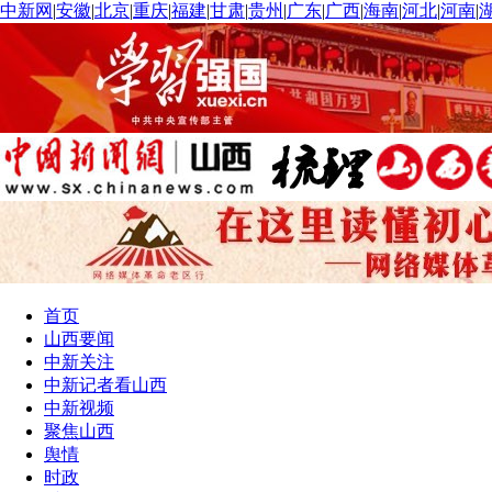
中新网
|
安徽
|
北京
|
重庆
|
福建
|
甘肃
|
贵州
|
广东
|
广西
|
海南
|
河北
|
河南
|
首页
山西要闻
中新关注
中新记者看山西
中新视频
聚焦山西
舆情
时政