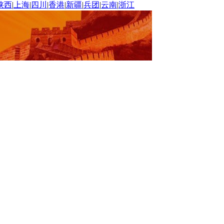
陕西
|
上海
|
四川
|
香港
|
新疆
|
兵团
|
云南
|
浙江