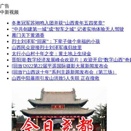
广告
中新视频
冬奥冠军苏翊鸣入团并获“山西青年五四奖章”
“中共创建第一城”成“智车之城” 记者实地体验无人驾驶
雁门关下黄酒香
烈士刘泽军“回家”：下辈子做个幸福的小孩
山西民众迎接烈士刘泽军魂归故里
太行小山村十年之变：黄土地上生绿金
晋阳湖·数字经济发展峰会欢迎片｜欢迎开启“数字山西”奇
[回放]2022第22届平遥国际摄影大展新闻发布会
[回放]“山西这十年”系列主题新闻发布会（第三场）
山西中阳暴雨引发山洪致5人失联 正在搜救