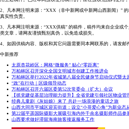
2、凡本网注明来源：“XXX（非中新网或中新网山西新闻）”
真实性负责。
3、凡本网注明来源：“XXX供稿” 的稿件，稿件均来自企业
类文章，请网友谨慎甄别真伪，以免造成损失。
4、如因供稿内容、版权和其它问题需要同本网联系的，请发邮件至"shanxi
中新推荐
太原杏花岭区：网格“微服务” 贴心“零距离”
万柏林区召开深化全国文明城市创建工作推进会
万柏林区举行2022年省城第八届全民健身节启动仪式暨太
“政”在行动｜区级领导动态
万柏林区召开六届区委第52次常委会（扩大）会议
【抓党建促基层治理能力提升】全省党建引领社区物业管
经典儿童剧《灰姑娘》来了 共赴一场浪漫的童话之旅
山西大同市平城区迎宾街道：设立“小哥爱心角”为新业态从
第22届平遥国际摄影大展吸引海内外千余名摄影师作品参
山西要求做好滞留海南旅客接返服务工作