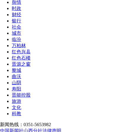
舆情
时政
财经
银行
社会
城市
临汾
万柏林
红色兴县
红色石楼
晋源之窗
黎城
曲沃
山阴
寿阳
晋能控股
旅游
文化
科教
新闻热线：0351-5653982
中国新闻社山西分社法律声明