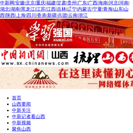
中新网
|
安徽
|
北京
|
重庆
|
福建
|
甘肃
|
贵州
|
广东
|
广西
|
海南
|
河北
|
河南
|
湖北
|
湖南
|
黑龙江
|
江苏
|
江西
|
吉林
|
辽宁
|
内蒙古
|
宁夏
|
青海
|
山东
|
山
西
|
陕西
|
上海
|
四川
|
香港
|
新疆
|
兵团
|
云南
|
浙江
首页
山西要闻
中新关注
中新记者看山西
中新视频
聚焦山西